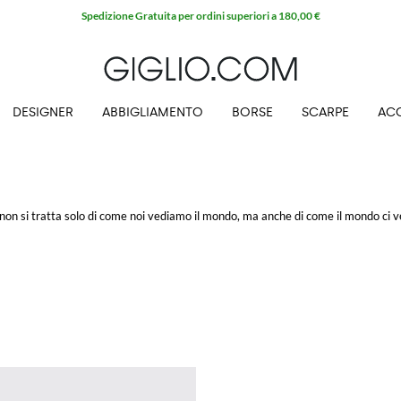
Spedizione Gratuita per ordini superiori a 180,00 €
DESIGNER
ABBIGLIAMENTO
BORSE
SCARPE
AC
 non si tratta solo di come noi vediamo il mondo, ma anche di come il mondo ci v
redità stilistica che ancora oggi è fonte di ispirazione.