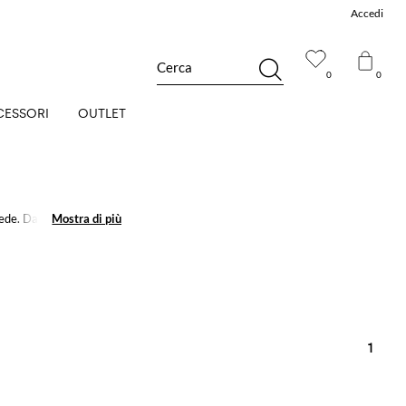
Accedi
Cerca
0
0
CESSORI
OUTLET
ede. Da più di
Mostra di più
Mostra di più
1