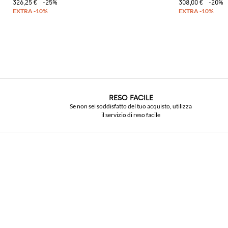
326,25 €
-25%
308,00 €
-20%
RESO FACILE
Se non sei soddisfatto del tuo acquisto, utilizza
il servizio di reso facile