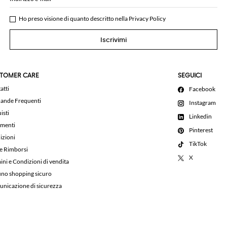
Ho preso visione di quanto descritto nella
Privacy Policy
Iscrivimi
TOMER CARE
SEGUICI
atti
Facebook
nde Frequenti
Instagram
isti
Linkedin
menti
Pinterest
izioni
TikTok
 e Rimborsi
X
ini e Condizioni di vendita
uno shopping sicuro
nicazione di sicurezza