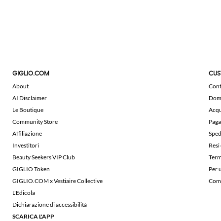
GIGLIO.COM
CUS
About
Cont
AI Disclaimer
Doma
Le Boutique
Acqu
Community Store
Paga
Affiliazione
Sped
Investitori
Resi
Beauty Seekers VIP Club
Term
GIGLIO Token
Per 
GIGLIO.COM x Vestiaire Collective
Comu
L'Edicola
Dichiarazione di accessibilità
SCARICA L'APP