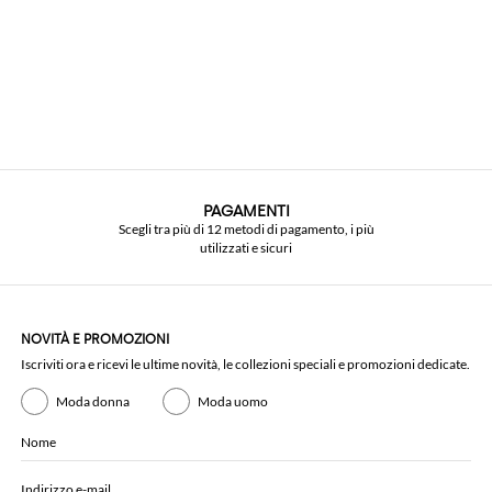
PAGAMENTI
Scegli tra più di 12 metodi di pagamento, i più
utilizzati e sicuri
NOVITÀ E PROMOZIONI
Iscriviti ora e ricevi le ultime novità, le collezioni speciali e promozioni dedicate.
Moda donna
Moda uomo
Nome
Indirizzo e-mail