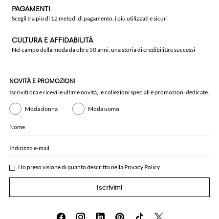
PAGAMENTI
Scegli tra più di 12 metodi di pagamento, i più utilizzati e sicuri
CULTURA E AFFIDABILITÀ
Nel campo della moda da oltre 50 anni, una storia di credibilità e successi
NOVITÀ E PROMOZIONI
Iscriviti ora e ricevi le ultime novità, le collezioni speciali e promozioni dedicate.
Moda donna
Moda uomo
Nome
Indirizzo e-mail
Ho preso visione di quanto descritto nella
Privacy Policy
Iscrivimi