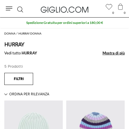
0
0
Cerca
Spedizione Gratuita per ordini superiori a 180,00 €
DONNA
HURRAY DONNA
HURRAY
Vedi tutto
HURRAY
Mostra di più
Mostra di più
5 Prodotti