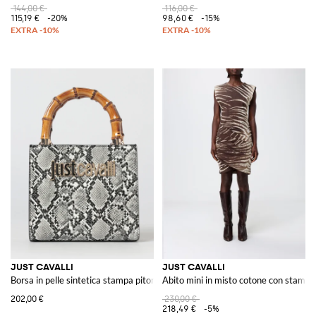
144,00 €
116,00 €
115,19 €
-20%
98,60 €
-15%
JUST CAVALLI
JUST CAVALLI
Borsa in pelle sintetica stampa pitone
Abito mini in misto cotone con stampa
202,00 €
230,00 €
218,49 €
-5%