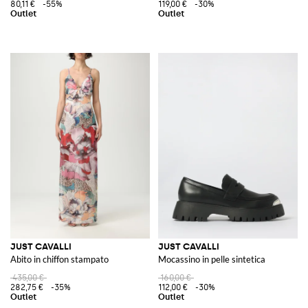
80,11 €
-55%
119,00 €
-30%
JUST CAVALLI
JUST CAVALLI
Abito in chiffon stampato
Mocassino in pelle sintetica
435,00 €
160,00 €
282,75 €
-35%
112,00 €
-30%