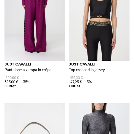
JUST CAVALLI
JUST CAVALLI
Pantalone a zampa in crêpe
Top cropped in jersey
500,00 €
155,00 €
325,00 €
-35%
147,25 €
-5%