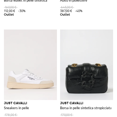
Borsa wallet in pelle sintetica
Abito in poliestere
160,00 €
645,00 €
112,00 €
-30%
387,00 €
-40%
JUST CAVALLI
JUST CAVALLI
Sneakers in pelle
Borsa in pelle sintetica stropicciata
178,00 €
170,00 €