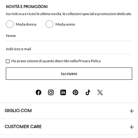
NOVITÀ E PROMOZIONI
Iscriviti ora e ricevi le ultime novità, le collezioni speciali e promozioni dedicate.
Moda donna
Moda uomo
Nome
Indirizzo e-mail
Ho preso visione di quanto descritto nella
Privacy Policy
Iscrivimi
GIGLIO.COM
CUSTOMER CARE
About