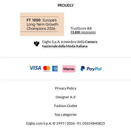
Contatti
AI Disclaimer
PROUDLY
Domande Frequenti
Acquisti
Le Boutique
Pagamenti
Spedizioni
Community Store
Resi e Rimborsi
Giglio S.p.A. è membro della
Camera
Termini e Condizioni di vendita
Nazionale della Moda Italiana
Per uno shopping sicuro
Affiliazione
Comunicazione di sicurezza
Investitori
Beauty Seekers VIP Club
Privacy Policy
GIGLIO Token
Designer A-Z
Fashion Outlet
GIGLIO.COM x Vestiaire Collective
Top categories
Giglio.com S.p.A. © 1997 / 2026 - P.I. 05654840825
L'Edicola