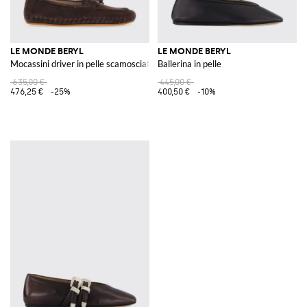
LE MONDE BERYL
LE MONDE BERYL
Mocassini driver in pelle scamosciata con fettucce intrecciate
Ballerina in pelle
635,00 €
445,00 €
476,25 €
-25%
400,50 €
-10%