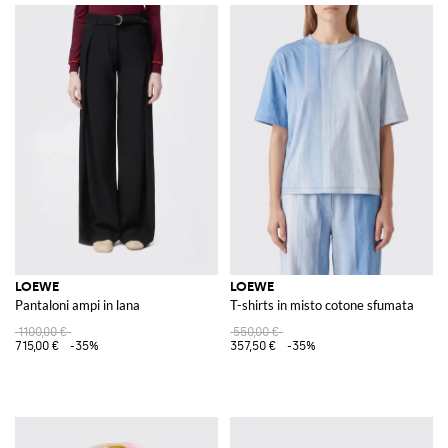
LOEWE
LOEWE
Pantaloni ampi in lana
T-shirts in misto cotone sfumata
1100,00 €
550,00 €
715,00 €
-35%
357,50 €
-35%