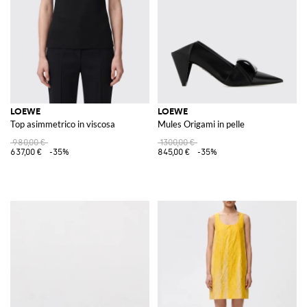
LOEWE
LOEWE
Top asimmetrico in viscosa
Mules Origami in pelle
980,00 €
1300,00 €
637,00 €
-35%
845,00 €
-35%