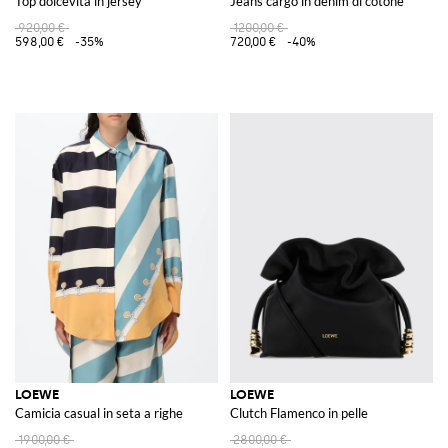
Top dolcevita in jersey
Jeans cargo in denim di cotone
920,00 €
1200,00 €
598,00 €
-35%
720,00 €
-40%
LOEWE
LOEWE
Camicia casual in seta a righe
Clutch Flamenco in pelle
1900,00 €
2800,00 €