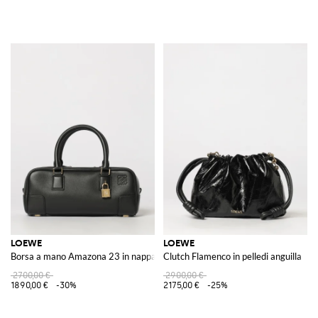
LOEWE
LOEWE
Borsa a mano Amazona 23 in nappa di vitello con logo impresso
Clutch Flamenco in pelledi anguilla
2700,00 €
2900,00 €
1890,00 €
-30%
2175,00 €
-25%