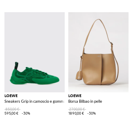
LOEWE
LOEWE
Sneakers Grip in camoscio e gomma
Borsa Bilbao in pelle
850,00 €
2700,00 €
595,00 €
-30%
1890,00 €
-30%