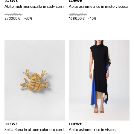
LOEWE
LOEWE
Abito midi monospalla in cady con stampa astratta e orlo asimmetrico
Abito asimmetrico in misto viscosa
4500,00 €
2800,00 €
2700,00 €
-40%
1680,00 €
-40%
LOEWE
LOEWE
Spilla Rana in ottone color oro con logo inciso
Abito asimmetrico in viscosa