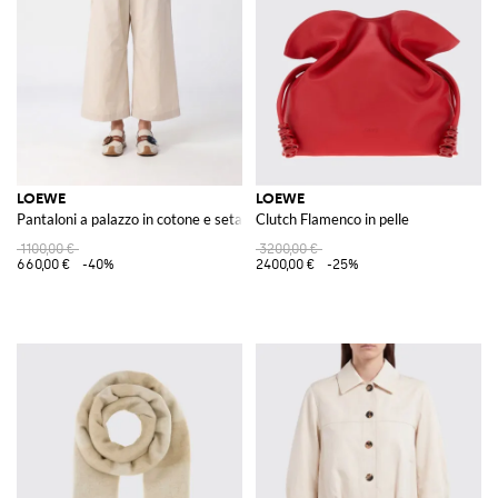
LOEWE
LOEWE
Pantaloni a palazzo in cotone e seta
Clutch Flamenco in pelle
1100,00 €
3200,00 €
660,00 €
-40%
2400,00 €
-25%