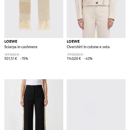
LOEWE
LOEWE
Sciarpa in cashmere
Overshirt in cotone e seta
590,00 €
1900,00 €
501,51 €
-15%
1140,00 €
-40%