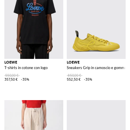
LOEWE
LOEWE
T-shirts in cotone con logo
Sneakers Grip in camoscio e gomma
550,00 €
850,00 €
357,50 €
-35%
552,50 €
-35%