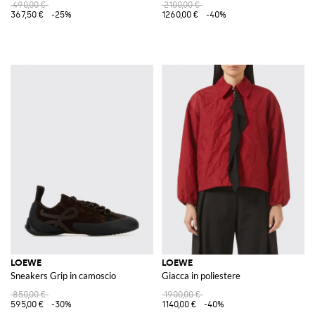
490,00 €
2100,00 €
367,50 €
-25%
1260,00 €
-40%
LOEWE
LOEWE
Sneakers Grip in camoscio
Giacca in poliestere
850,00 €
1900,00 €
595,00 €
-30%
1140,00 €
-40%