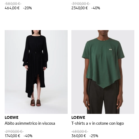
580,00 €
3900,00 €
464,00 €
-20%
2340,00 €
-40%
LOEWE
LOEWE
Abito asimmetrico in viscosa
T-shirts a v in cotone con logo
2900,00 €
480,00 €
1740,00 €
-40%
360,00 €
-25%