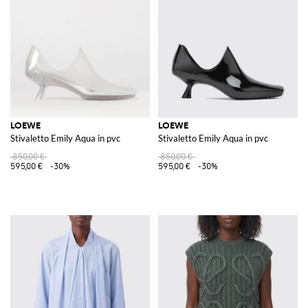
combinando elementi classici e avanguardistici per creare prodotti
distintivi e desiderabili​​.
Scopri la collezione Loewe su GIGLIO.COM e acquista i tuoi articoli
preferiti direttamente dal nostro store online.
Vedi tutto
LOEWE
LOEWE
LOEWE
Stivaletto Emily Aqua in pvc
Stivaletto Emily Aqua in pvc
850,00 €
850,00 €
595,00 €
-30%
595,00 €
-30%