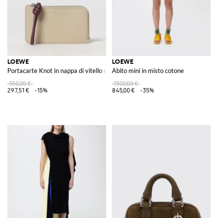
LOEWE
LOEWE
Portacarte Knot in nappa di vitello con zip e logo laminato
Abito mini in misto cotone
350,00 €
1300,00 €
297,51 €
-15%
845,00 €
-35%