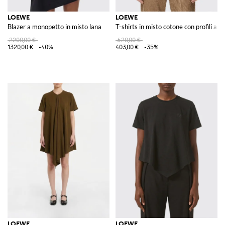
LOEWE
LOEWE
Blazer a monopetto in misto lana
T-shirts in misto cotone con profili a r
2200,00 €
620,00 €
1320,00 €
-40%
403,00 €
-35%
LOEWE
LOEWE