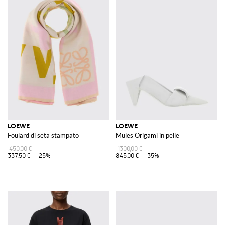
LOEWE
LOEWE
Foulard di seta stampato
Mules Origami in pelle
450,00 €
1300,00 €
337,50 €
-25%
845,00 €
-35%