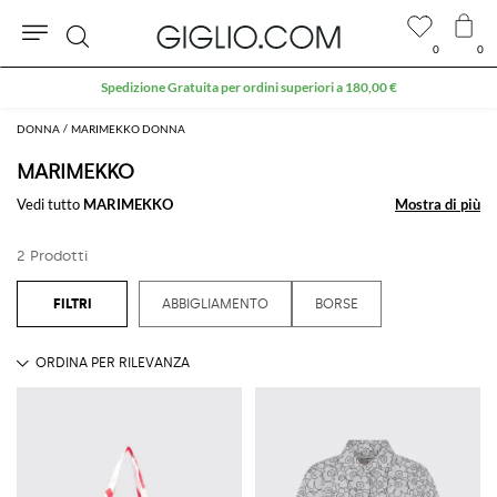
0
0
Cerca
Spedizione Gratuita per ordini superiori a 180,00 €
DONNA
MARIMEKKO DONNA
MARIMEKKO
Vedi tutto
MARIMEKKO
Mostra di più
Mostra di più
2 Prodotti
ABBIGLIAMENTO
BORSE