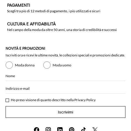
PAGAMENTI
Scegli tra più di 12 metodi di pagamento, i più utilizzati e sicuri
CULTURA E AFFIDABILITÀ
Nel campo della moda da oltre 50 anni, una storia di credibilità e successi
NOVITÀ E PROMOZIONI
Iscriviti ora e ricevi le ultime novità, le collezioni speciali e promozioni dedicate.
Moda donna
Moda uomo
Nome
Indirizzo e-mail
Ho preso visione di quanto descritto nella
Privacy Policy
Iscrivimi