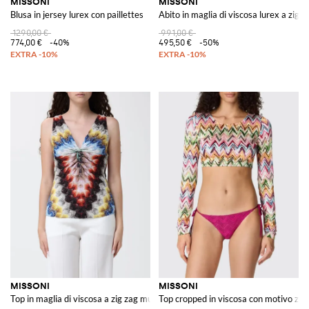
MISSONI
MISSONI
Blusa in jersey lurex con paillettes
Abito in maglia di viscosa lurex a zig z
1290,00 €
991,00 €
774,00 €
-40%
495,50 €
-50%
MISSONI
MISSONI
Top in maglia di viscosa a zig zag multicolor
Top cropped in viscosa con motivo zig