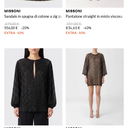
MISSONI
MISSONI
Sandalo in spugna di cotone a zig zag multicolor
Pantalone straight in misto viscosa zi
695,00 €
1391,00 €
556,00 €
-20%
834,60 €
-40%