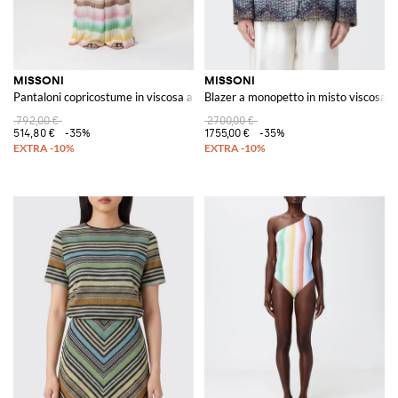
MISSONI
MISSONI
Pantaloni copricostume in viscosa a zig zag
Blazer a monopetto in misto viscosa a 
792,00 €
2700,00 €
514,80 €
-35%
1755,00 €
-35%