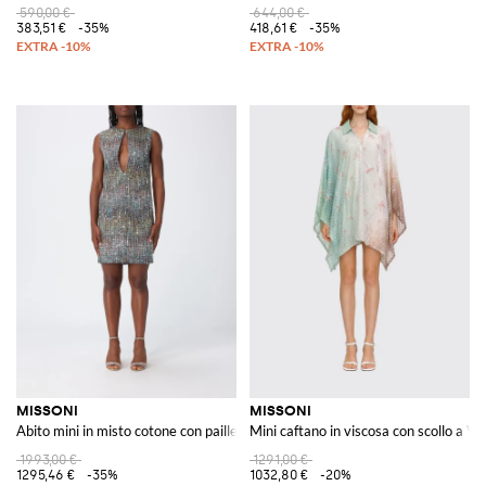
590,00 €
644,00 €
383,51 €
-35%
418,61 €
-35%
MISSONI
MISSONI
Abito mini in misto cotone con paillettes
Mini caftano in viscosa con scollo a V e
1993,00 €
1291,00 €
1295,46 €
-35%
1032,80 €
-20%