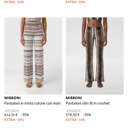
MISSONI
MISSONI
Pantaloni in misto cotone con motivo zig-zag
Pantaloni slim fit in crochet
991,00 €
890,00 €
644,16 €
-35%
578,50 €
-35%