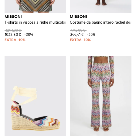
MISSONI
MISSONI
T-shirts in viscosa a righe multicolor
Costume da bagno intero rachel degra
1291,00 €
492,00 €
1032,80 €
-20%
344,41 €
-30%