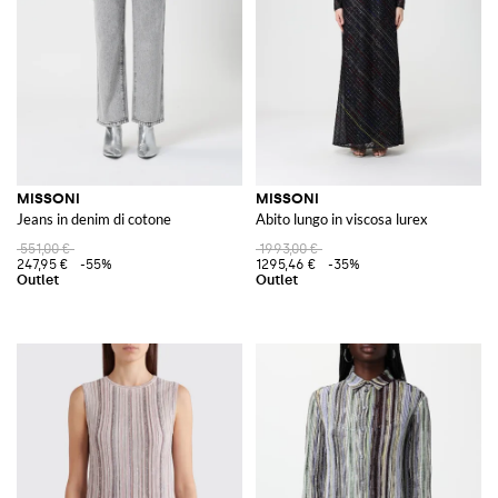
MISSONI
MISSONI
Jeans in denim di cotone
Abito lungo in viscosa lurex
551,00 €
1993,00 €
247,95 €
-55%
1295,46 €
-35%