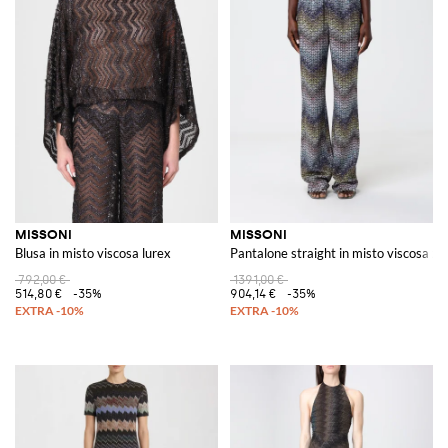
MISSONI
MISSONI
Blusa in misto viscosa lurex
Pantalone straight in misto viscosa zi
792,00 €
1391,00 €
514,80 €
-35%
904,14 €
-35%