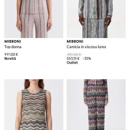
MISSONI
MISSONI
Top donna
Camicia in viscosa lurex
991,00 €
851,00 €
553,15 €
-35%