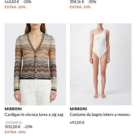
440,80 €
-20%
358,16 €
-35%
MISSONI
MISSONI
Cardigan in viscosa lurex a zig zag
Costume da bagno intero a monospall
1290,00 €
492,00 €
1032,00 €
-20%