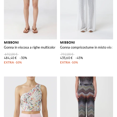
MISSONI
MISSONI
Gonna in viscosa a righe multicolor
Gonna compricostume in misto viscos
692,00 €
792,00 €
484,40 €
-30%
435,60 €
-45%