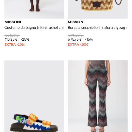
MISSONI
MISSONI
Costume da bagno trikini rashel crevon
Borsa a secchiello in rafia a zig zag e 
551,00 €
795,00 €
413,25 €
-25%
675,75 €
-15%