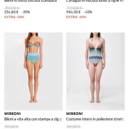
Bikini in misto viscosa stampata
Cardigan in viscosa lurex a righe multi
392,00 €
1790,00 €
254,80 €
-35%
984,50 €
-45%
MISSONI
MISSONI
Bikini a vita alta con stampa a zig zag e scollo a cuore
Costume intero in poliestere stretch
551,00 €
551,00 €