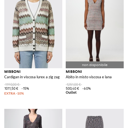
MISSONI
MISSONI
Cardigan in viscosa lurex a zig zag
Abito in misto viscosa e lana
1190,00 €
1251,00 €
1011,50 €
-15%
500,40 €
-60%