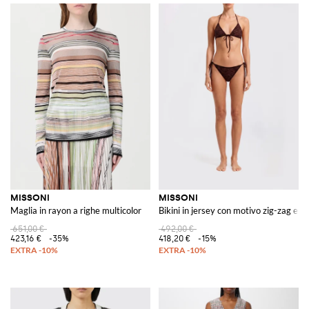
MISSONI
MISSONI
Maglia in rayon a righe multicolor
Bikini in jersey con motivo zig-zag e pa
651,00 €
492,00 €
423,16 €
-35%
418,20 €
-15%