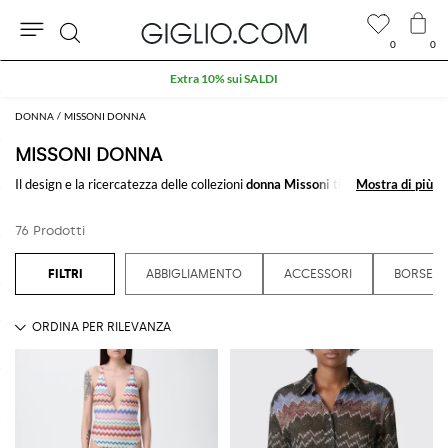
0
0
Cerca
Extra 10% sui SALDI
DONNA
MISSONI DONNA
MISSONI DONNA
Il design e la ricercatezza delle collezioni
donna Missoni
ti stupiranno
Mostra di più
Mostra di più
sempre di più. Lasciati sedurre dalla migliore selezione di capi
Missoni per
donna
e stai al passo con la moda Missoni, il suo design saprà valorizzare
76 Prodotti
al meglio il tuo stile.
Scopri tutti gli articoli firmati da
Missoni donna online
su GIGLIO.COM
ABBIGLIAMENTO
ACCESSORI
BORSE
Vedi tutto
MISSONI