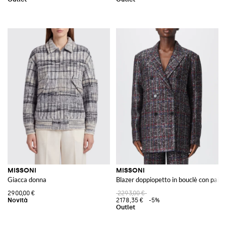
MISSONI
MISSONI
Giacca donna
Blazer doppiopetto in bouclè con paille
2900,00 €
2293,00 €
2178,35 €
-5%