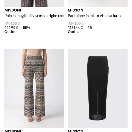
MISSONI
MISSONI
Polo in maglia di viscosa a righe con paillettes
Pantalone in misto viscosa lurex
1191,00 €
1391,00 €
535,95 €
-55%
1321,44 €
-5%
MISSONI
MISSONI