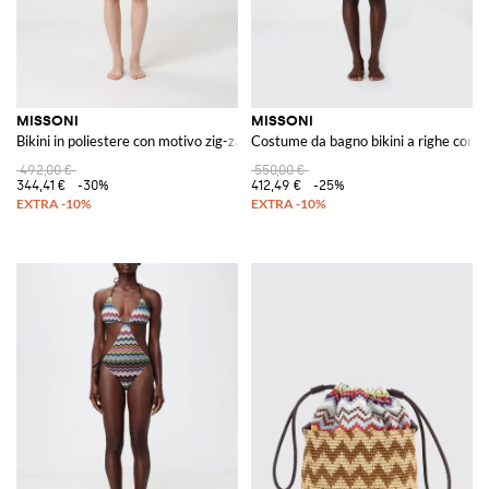
MISSONI
MISSONI
Bikini in poliestere con motivo zig-zag
Costume da bagno bikini a righe con pa
492,00 €
550,00 €
344,41 €
-30%
412,49 €
-25%