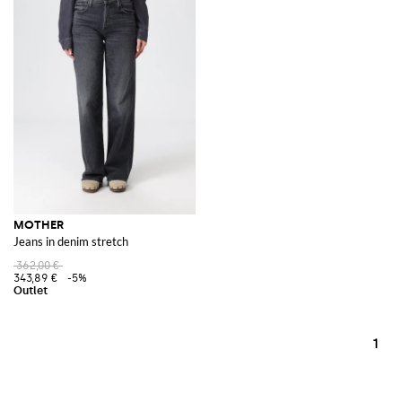
MOTHER
Jeans in denim stretch
362,00 €
343,89 €
-5%
1