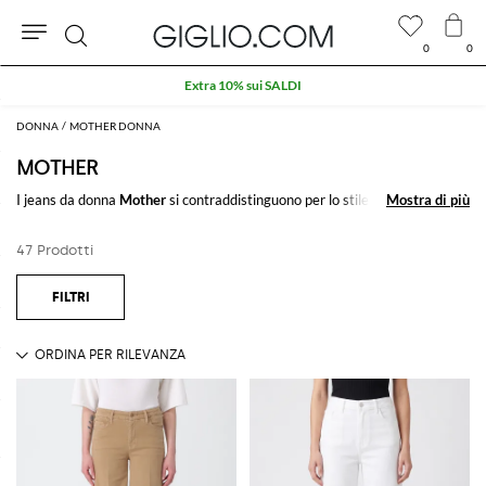
0
0
Cerca
Extra 10% sui SALDI
DONNA
MOTHER DONNA
MOTHER
I
jeans da donn
a
Mother
si contraddistinguono per lo stile indie e fit
Mostra di più
Mostra di più
perfetto di ispirazione California anni '70,
47 Prodotti
Vedi tutto
MOTHER