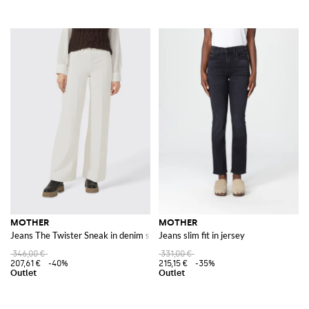
MOTHER
MOTHER
Jeans The Twister Sneak in denim stretch
Jeans slim fit in jersey
346,00 €
331,00 €
207,61 €
-40%
215,15 €
-35%