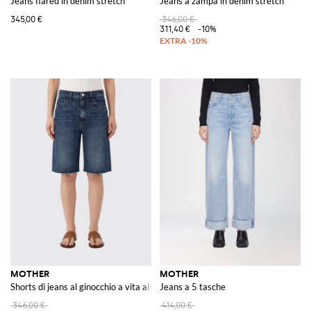
Jeans flared in denim stretch
Jeans a zampa in denim stretch
345,00 €
346,00 €
311,40 €
-10%
MOTHER
MOTHER
Shorts di jeans al ginocchio a vita alta con design a cinque tasche
Jeans a 5 tasche
346,00 €
414,00 €