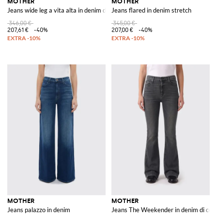
MOTHER
MOTHER
Jeans wide leg a vita alta in denim di cotone con design a cinque tasche
Jeans flared in denim stretch
346,00 €
345,00 €
207,61 €
-40%
207,00 €
-40%
MOTHER
MOTHER
Jeans palazzo in denim
Jeans The Weekender in denim di cot