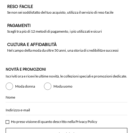
RESO FACILE
Se non sei soddisfatto del tuo acquisto, utilizza il servizio di reso facile
PAGAMENTI
Scegli tra più di 12 metodi di pagamento, i più utilizzati e sicuri
CULTURA E AFFIDABILITÀ
Nel campo della moda da oltre 50 anni, una storia di credibilità e successi
NOVITÀ E PROMOZIONI
Iscriviti ora e ricevi le ultime novità, le collezioni speciali e promozioni dedicate.
Moda donna
Moda uomo
Nome
Indirizzo e-mail
Ho preso visione di quanto descritto nella
Privacy Policy