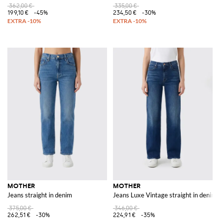
362,00 €
335,00 €
199,10 €
-45%
234,50 €
-30%
MOTHER
MOTHER
Jeans straight in denim
Jeans Luxe Vintage straight in denim 
375,00 €
346,00 €
262,51 €
-30%
224,91 €
-35%