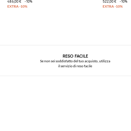
486,00 €
-10%
522,00 €
-10%
RESO FACILE
Se non sei soddisfatto del tuo acquisto, utilizza
il servizio di reso facile