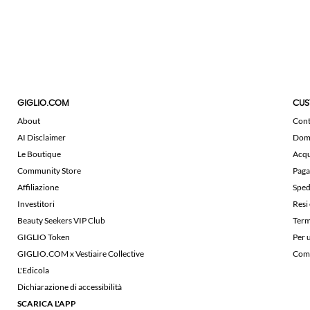
GIGLIO.COM
CUS
About
Cont
AI Disclaimer
Doma
Le Boutique
Acqu
Community Store
Paga
Affiliazione
Sped
Investitori
Resi
Beauty Seekers VIP Club
Term
GIGLIO Token
Per 
GIGLIO.COM x Vestiaire Collective
Comu
L'Edicola
Dichiarazione di accessibilità
SCARICA L'APP