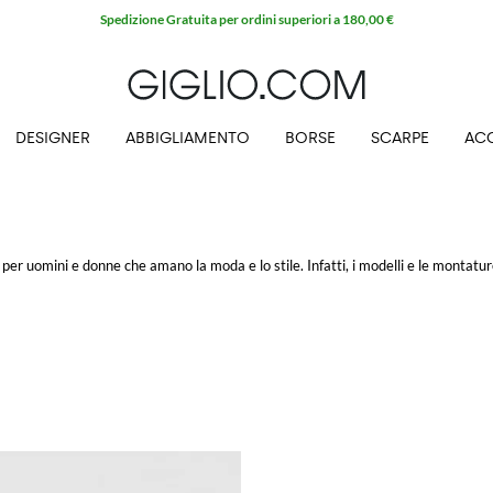
Spedizione Gratuita per ordini superiori a 180,00 €
DESIGNER
ABBIGLIAMENTO
BORSE
SCARPE
AC
a per uomini
e donne che amano la moda e lo stile. Infatti, i modelli e le montatu
ccabili in qualsiasi occasione e al passo con i tempi. Con un paio di occhiali
erfetto per te su GIGLIO.COM