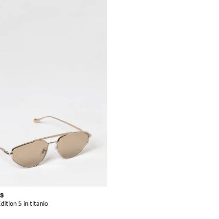
ES
dition 5 in titanio