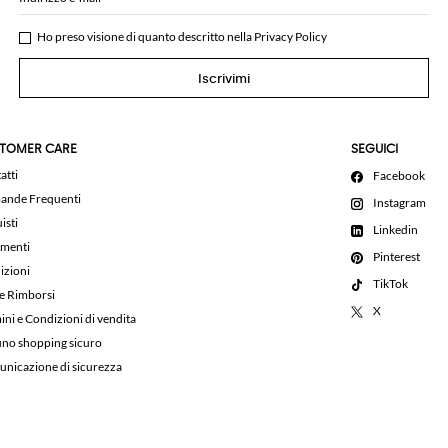
Ho preso visione di quanto descritto nella
Privacy Policy
Iscrivimi
TOMER CARE
SEGUICI
atti
Facebook
nde Frequenti
Instagram
isti
Linkedin
menti
Pinterest
izioni
TikTok
 e Rimborsi
X
ini e Condizioni di vendita
uno shopping sicuro
nicazione di sicurezza