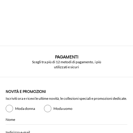
PAGAMENTI
Scegli tra più di 12 metodi di pagamento, i più
utilizzati e sicuri
NOVITÀ E PROMOZIONI
Iscriviti ora e ricevi le ultime novità, le collezioni speciali e promozioni dedicate.
Moda donna
Moda uomo
Nome
Indirizzo e-mail