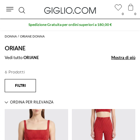
0
0
Cerca
Spedizione Gratuita per ordini superiori a 180,00 €
DONNA
ORIANE DONNA
ORIANE
Vedi tutto
ORIANE
Mostra di più
Mostra di più
6 Prodotti