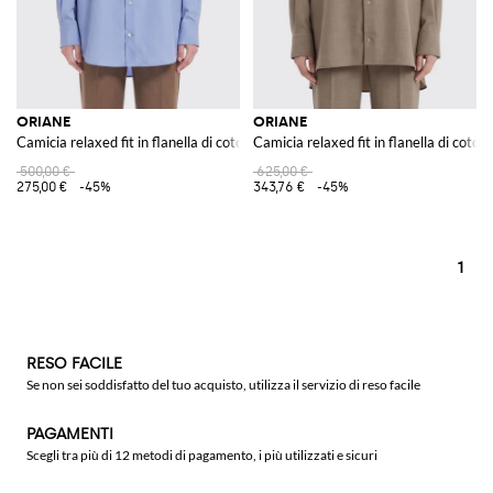
ORIANE
ORIANE
Camicia relaxed fit in flanella di cotone a righe con collo francese
Camicia relaxed fit in flanella di coton
500,00 €
625,00 €
275,00 €
-45%
343,76 €
-45%
1
RESO FACILE
Se non sei soddisfatto del tuo acquisto, utilizza il servizio di reso facile
PAGAMENTI
Scegli tra più di 12 metodi di pagamento, i più utilizzati e sicuri