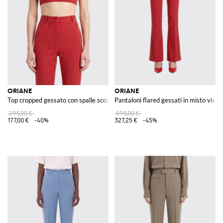
ORIANE
ORIANE
Top cropped gessato con spalle scoperte e scollatura quadrata
Pantaloni flared gessati in misto visco
295,00 €
595,00 €
177,00 €
-40%
327,25 €
-45%