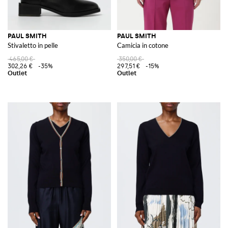
PAUL SMITH
PAUL SMITH
Stivaletto in pelle
Camicia in cotone
465,00 €
350,00 €
302,26 €
-35%
297,51 €
-15%