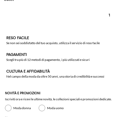
1
RESO FACILE
Se non sei soddisfatto del tuo acquisto, utilizza il servizio di reso facile
PAGAMENTI
Scegli tra più di 12 metodi di pagamento, i più utilizzati e sicuri
CULTURA E AFFIDABILITÀ
Nel campo della moda da oltre 50 anni, una storia di credibilità e successi
NOVITÀ E PROMOZIONI
Iscriviti ora e ricevi le ultime novità, le collezioni speciali e promozioni dedicate.
Moda donna
Moda uomo