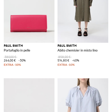
perfetti per la donna contemporanea che ama esprimere la propria
personalità attraverso il proprio stile. Le
borse Paul Smith
sono pezzi
iconici, progettati per offrire versatilità e stile in ogni circostanza.
Esplorate la collezione Paul Smith su GIGLIO.COM, dove troverete
articoli esclusivi che fanno della moda un'arte accessibile e quotidiana.
Scoprite il nostro store online per acquisti unici e raffinati.
Vedi tutto
PAUL SMITH
PAUL SMITH
PAUL SMITH
Portafoglio in pelle
Abito chemisier in misto lino
380,00 €
858,00 €
266,00 €
-30%
514,80 €
-40%