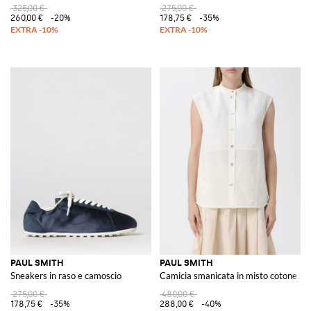
325,00 €
275,00 €
260,00 €
-20%
178,75 €
-35%
PAUL SMITH
PAUL SMITH
Sneakers in raso e camoscio
Camicia smanicata in misto cotone
275,00 €
480,00 €
178,75 €
-35%
288,00 €
-40%