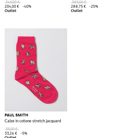
340,00 €
385,00 €
204,00 €
-40%
288,75 €
-25%
PAUL SMITH
Calze in cotone stretch jacquard
35,00 €
33,26 €
-5%