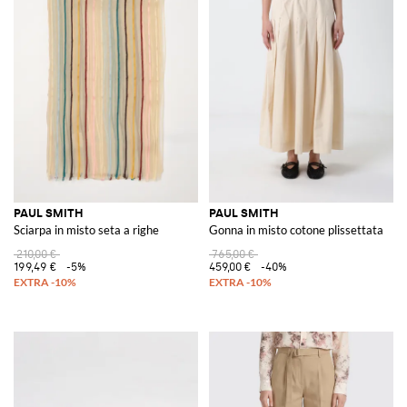
PAUL SMITH
PAUL SMITH
Sciarpa in misto seta a righe
Gonna in misto cotone plissettata
210,00 €
765,00 €
199,49 €
-5%
459,00 €
-40%