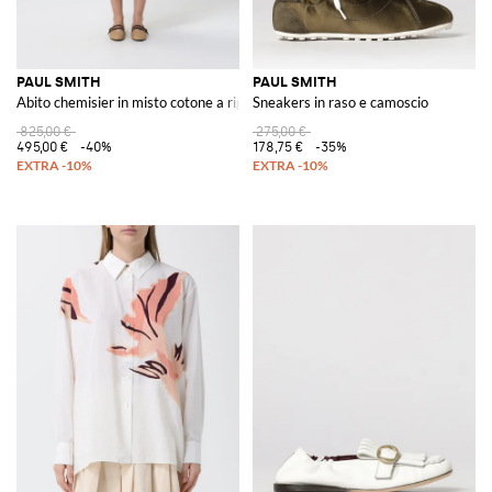
PAUL SMITH
PAUL SMITH
Abito chemisier in misto cotone a righe
Sneakers in raso e camoscio
825,00 €
275,00 €
495,00 €
-40%
178,75 €
-35%