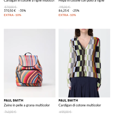
Cardigan in cotone a righe multicolor
Felpa in cotone con polsi a righe
570,00 €
115,00 €
370,50 €
-35%
86,25 €
-25%
PAUL SMITH
PAUL SMITH
Zaino in pelle a grana multicolor
Cardigan di cotone multicolor
740,00 €
655,00 €