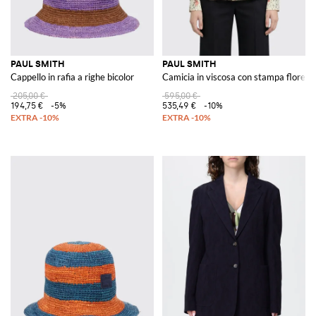
PAUL SMITH
PAUL SMITH
Cappello in rafia a righe bicolor
Camicia in viscosa con stampa floreal
205,00 €
595,00 €
194,75 €
-5%
535,49 €
-10%