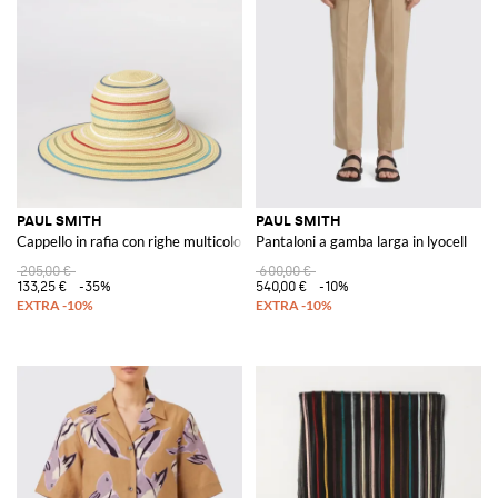
PAUL SMITH
PAUL SMITH
Cappello in rafia con righe multicolor
Pantaloni a gamba larga in lyocell
205,00 €
600,00 €
133,25 €
-35%
540,00 €
-10%