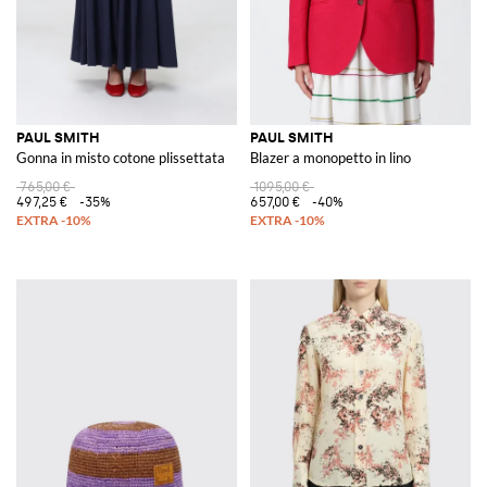
PAUL SMITH
PAUL SMITH
Gonna in misto cotone plissettata
Blazer a monopetto in lino
765,00 €
1095,00 €
497,25 €
-35%
657,00 €
-40%