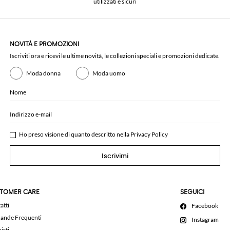
utilizzati e sicuri
NOVITÀ E PROMOZIONI
Iscriviti ora e ricevi le ultime novità, le collezioni speciali e promozioni dedicate.
Moda donna
Moda uomo
Nome
Indirizzo e-mail
Ho preso visione di quanto descritto nella
Privacy Policy
Iscrivimi
TOMER CARE
SEGUICI
atti
Facebook
nde Frequenti
Instagram
isti