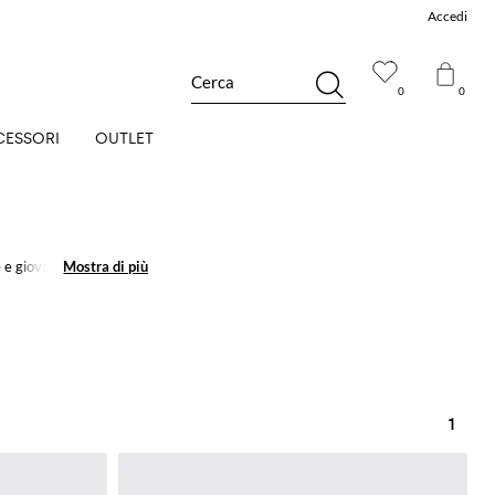
Accedi
Cerca
0
0
CESSORI
OUTLET
e e giovanili per una
Mostra di più
Mostra di più
1