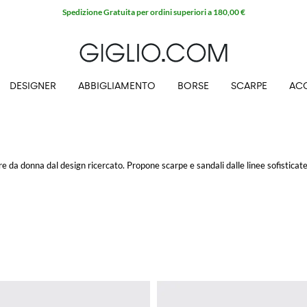
Spedizione Gratuita per ordini superiori a 180,00 €
DESIGNER
ABBIGLIAMENTO
BORSE
SCARPE
AC
re da donna
dal design ricercato. Propone scarpe e
sandali
dalle linee sofisticat
quistare online su Giglio.com