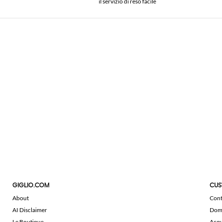
il servizio di reso facile
GIGLIO.COM
CUS
About
Cont
AI Disclaimer
Doma
Le Boutique
Acqu