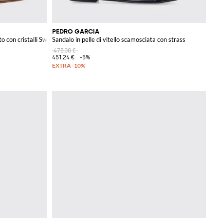
PEDRO GARCIA
to con cristalli Swarovski
Sandalo in pelle di vitello scamosciata con strass
475,00 €
451,24 €
-5%