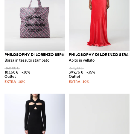
convenienza, senza compromessi sulla qualità o sullo stile.
GIGLIO.COM è orgoglioso di presentare una curata selezione di articoli di
Philosophy di Lorenzo Serafini, invitando tutti gli appassionati di moda a
scoprire la collezione e a fare del nostro store online la loro destinazione
privilegiata per acquisti all'insegna dell'eleganza e dell'originalità.
Vedi tutto
PHILOSOPHY DI LORENZO SERAFINI
PHILOSOPHY DI LORENZO SERAFINI
PHILOSOPHY DI LORENZO SERAFIN
Borsa in tessuto stampato
Abito in velluto
148,00 €
615,00 €
103,60 €
-30%
399,76 €
-35%