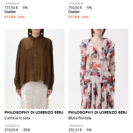
770,00 €
790,00 €
731,50 €
-5%
750,50 €
-5%
PHILOSOPHY DI LORENZO SERAFINI
PHILOSOPHY DI LORENZO SERAFIN
Camicia in seta
Blusa floreale
570,00 €
350,00 €
370,50 €
-35%
332,51 €
-5%