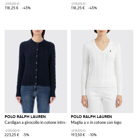
215,00 €
215,00 €
118,25 €
-45%
118,25 €
-45%
POLO RALPH LAUREN
POLO RALPH LAUREN
Cardigan a girocollo in cotone intrecciato con logo Pony
Maglia a v in cotone con logo
235,00 €
215,00 €
223,25 €
-5%
193,50 €
-10%