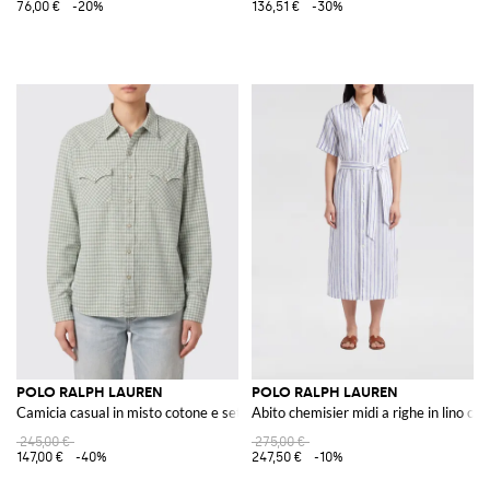
76,00 €
-20%
136,51 €
-30%
POLO RALPH LAUREN
POLO RALPH LAUREN
Camicia casual in misto cotone e seta
Abito chemisier midi a righe in lino co
245,00 €
275,00 €
147,00 €
-40%
247,50 €
-10%