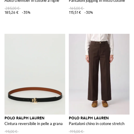
Abito chemsier in cotone a righe
Pantaloni jogging in misto cotone
285,00 €
165,00 €
185,26 €
-35%
115,51 €
-30%
POLO RALPH LAUREN
POLO RALPH LAUREN
Cintura reversibile in pelle a grana
Pantaloni chino in cotone stretch
95,00 €
195,00 €