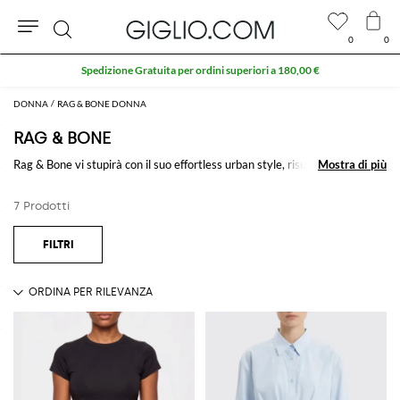
0
0
Cerca
Spedizione Gratuita per ordini superiori a 180,00 €
DONNA
RAG & BONE DONNA
RAG & BONE
Rag & Bone vi stupirà con il suo effortless urban style, risultato di un
Mostra di più
Mostra di più
misto tra eredità britannica e design moderno.
7 Prodotti
Vedi tutto
RAG & BONE