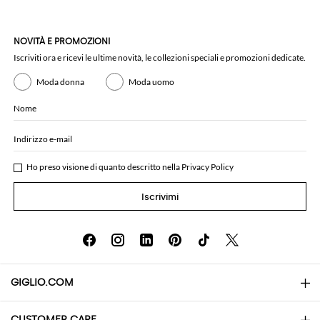
NOVITÀ E PROMOZIONI
Iscriviti ora e ricevi le ultime novità, le collezioni speciali e promozioni dedicate.
Moda donna
Moda uomo
Nome
Indirizzo e-mail
Ho preso visione di quanto descritto nella
Privacy Policy
Iscrivimi
GIGLIO.COM
CUSTOMER CARE
About