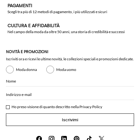
PAGAMENTI
Scegli tra più di 12 metodi di pagamento, i più utilizzati e sicuri
CULTURA E AFFIDABILITÀ
Nel campo della moda da oltre 50 anni, una storia di credibilità e successi
NOVITÀ E PROMOZIONI
Iscriviti ora e ricevi le ultime novità, le collezioni speciali e promozioni dedicate.
Moda donna
Moda uomo
Nome
Indirizzo e-mail
Ho preso visione di quanto descritto nella
Privacy Policy
Iscrivimi