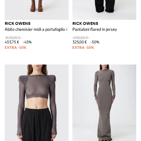
RICK OWENS
RICK OWENS
Abito chemisier midi a portafoglio in cupro con maniche lunghe
Pantaloni flared in jersey
825,00 €
650,00 €
453,75 €
-45%
325,00 €
-50%