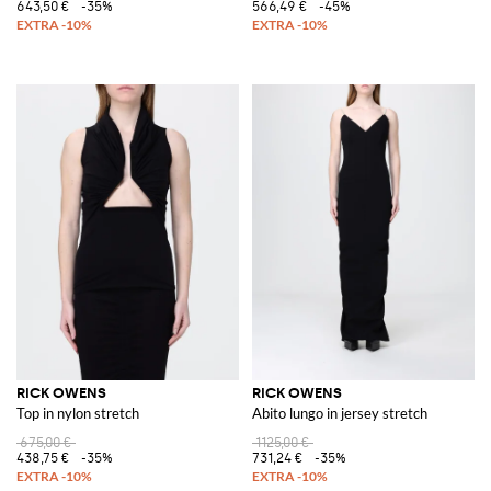
643,50 €
-35%
566,49 €
-45%
RICK OWENS
RICK OWENS
Top in nylon stretch
Abito lungo in jersey stretch
675,00 €
1125,00 €
438,75 €
-35%
731,24 €
-35%