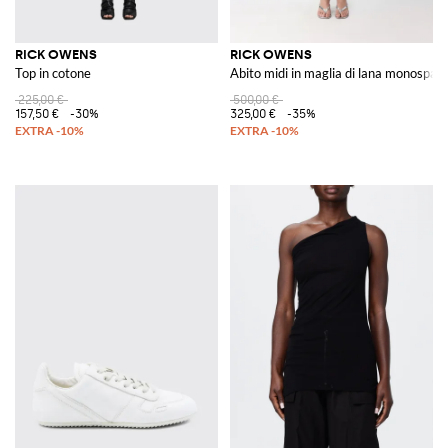
RICK OWENS
RICK OWENS
Top in cotone
Abito midi in maglia di lana monospall
225,00 €
500,00 €
157,50 €
-30%
325,00 €
-35%