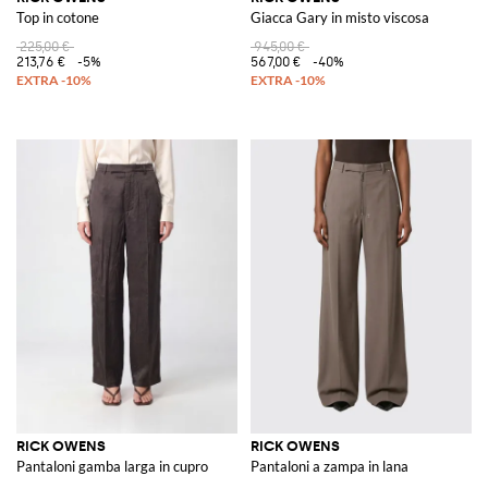
Top in cotone
Giacca Gary in misto viscosa
225,00 €
945,00 €
213,76 €
-5%
567,00 €
-40%
RICK OWENS
RICK OWENS
Pantaloni gamba larga in cupro
Pantaloni a zampa in lana