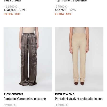
Blusa di seta
Top in tulle trasparente
1665,00 €
975,00 €
1248,74 €
-25%
633,75 €
-35%
RICK OWENS
RICK OWENS
Pantaloni Cargobelas in cotone
Pantaloni straight a vita alta in pura s
990,00 €
1030,00 €