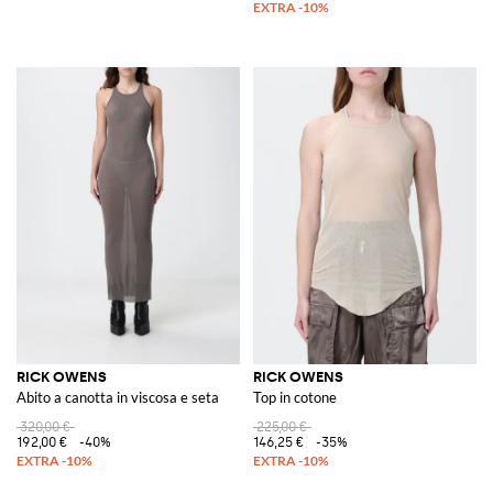
RICK OWENS
RICK OWENS
Abito a canotta in viscosa e seta
Top in cotone
320,00 €
225,00 €
192,00 €
-40%
146,25 €
-35%