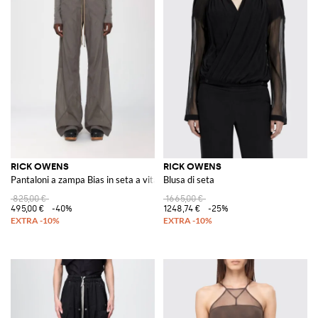
RICK OWENS
RICK OWENS
Pantaloni a zampa Bias in seta a vita alta con coulisse
Blusa di seta
825,00 €
1665,00 €
495,00 €
-40%
1248,74 €
-25%