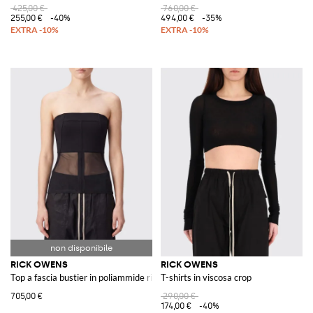
425,00 €
760,00 €
255,00 €
-40%
494,00 €
-35%
RICK OWENS
RICK OWENS
Top a fascia bustier in poliammide riciclata
T-shirts in viscosa crop
705,00 €
290,00 €
174,00 €
-40%