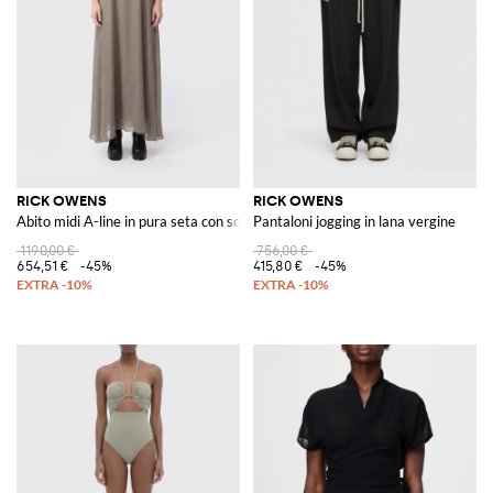
Il sito GIGLIO.COM è orgoglioso di presentare la collezione di Rick
Owens, invitandovi a esplorare le proposte disponibili nel nostro store
online. Scoprite come ciascun articolo possa trasformare un semplice
outfit in una dichiarazione di stile audace e riconoscibile.
Vedi tutto
RICK OWENS
RICK OWENS
RICK OWENS
Abito midi A-line in pura seta con scollatura all'americana
Pantaloni jogging in lana vergine
1190,00 €
756,00 €
654,51 €
-45%
415,80 €
-45%