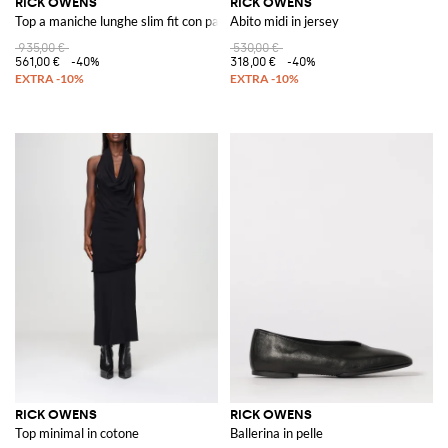
RICK OWENS
RICK OWENS
Top a maniche lunghe slim fit con paillettes e scollo a girocollo
Abito midi in jersey
935,00 €
530,00 €
561,00 €
-40%
318,00 €
-40%
RICK OWENS
RICK OWENS
Top minimal in cotone
Ballerina in pelle