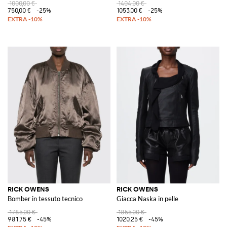
1000,00 €
1404,00 €
750,00 €
-25%
1053,00 €
-25%
RICK OWENS
RICK OWENS
Bomber in tessuto tecnico
Giacca Naska in pelle
1785,00 €
1855,00 €
981,75 €
-45%
1020,25 €
-45%