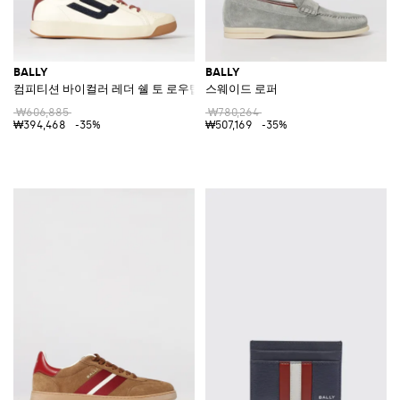
BALLY
BALLY
컴피티션 바이컬러 레더 쉘 토 로우탑 스니커즈
스웨이드 로퍼
₩606,885
₩780,264
₩394,468
-35%
₩507,169
-35%