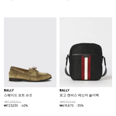
BALLY
BALLY
스웨이드 보트 슈즈
로고 캔버스 메신저 숄더백
₩1,205,064
₩953,660
₩723,035
-40%
₩619,870
-35%