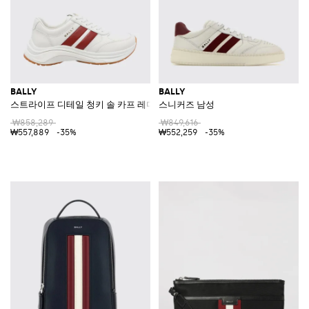
BALLY
BALLY
스트라이프 디테일 청키 솔 카프 레더 로우탑 스니커즈
스니커즈 남성
₩858,289
₩849,616
₩557,889
-35%
₩552,259
-35%