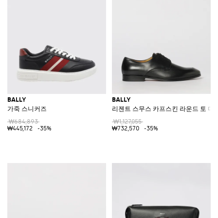
BALLY
BALLY
가죽 스니커즈
리젠트 스무스 카프스킨 라운드 토 더
₩684,893
₩1,127,055
₩445,172
-35%
₩732,570
-35%