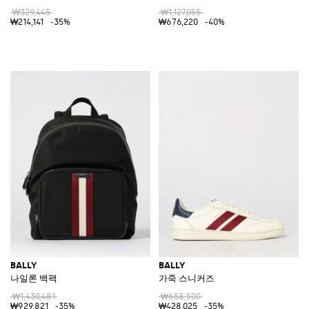
₩329,445
₩1,127,055
₩214,141
-35%
₩676,220
-40%
BALLY
BALLY
나일론 백팩
가죽 스니커즈
₩1,430,481
₩658,500
₩929,821
-35%
₩428,025
-35%