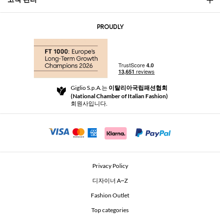
문의
AI Disclaimer
PROUDLY
자주 묻는 질문과 답변
쇼핑
부티크
결제
배송
Community Store
반품 및 환불
Giglio S.p.A.는
이탈리아국립패션협회
이용 약관
(National Chamber of Italian Fashion)
For a safe shopping experience
제휴 프로그램
회원사입니다.
Security Communication
Investors
Beauty Seekers VIP Club
Privacy Policy
GIGLIO Token
디자이너 A~Z
Fashion Outlet
GIGLIO.COM x Vestiaire Collective
Top categories