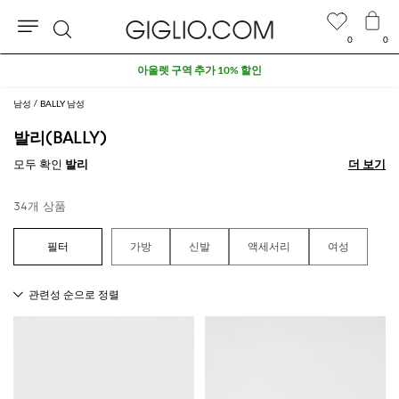
0
0
검
아울렛 구역 추가 10% 할인
색
남성
BALLY 남성
발리(BALLY)
모두 확인
발리
더 보기
더 보기
34개 상품
가방
신발
액세서리
여성