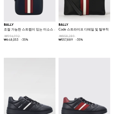
BALLY
BALLY
조절 가능한 스트랩이 있는 미소스 스트라이프 엠보싱 가죽 벨트 백
Code 스트라이프 디테일 및 탈부착 
₩996,992
₩858,289
₩648,053
-35%
₩557,889
-35%