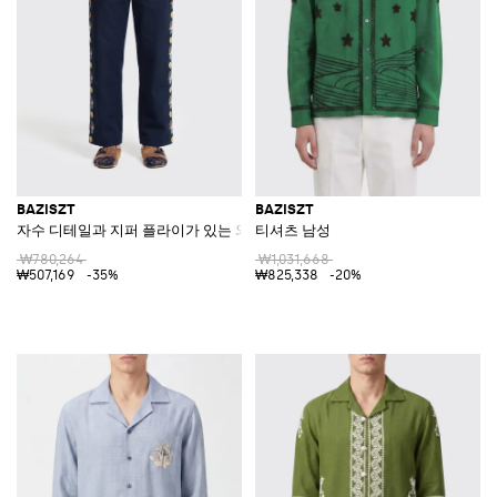
BAZISZT
BAZISZT
자수 디테일과 지퍼 플라이가 있는 와이드 레그 코튼 팬츠
티셔츠 남성
₩780,264
₩1,031,668
₩507,169
-35%
₩825,338
-20%