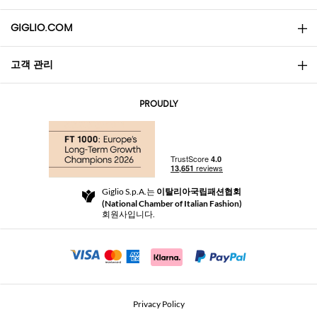
GIGLIO.COM
고객 관리
소개
문의
AI Disclaimer
PROUDLY
자주 묻는 질문과 답변
쇼핑
부티크
결제
배송
Community Store
반품 및 환불
Giglio S.p.A.는
이탈리아국립패션협회
이용 약관
(National Chamber of Italian Fashion)
For a safe shopping experience
제휴 프로그램
회원사입니다.
Security Communication
Investors
Beauty Seekers VIP Club
Privacy Policy