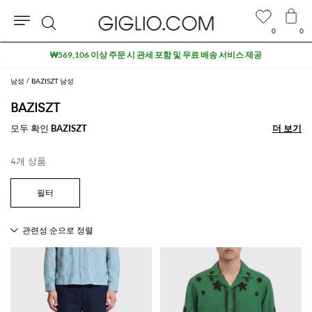
0
0
검
₩569,106 이상 주문 시 관세 포함 및 무료 배송 서비스 제공
색
남성
BAZISZT 남성
BAZISZT
모두 확인
BAZISZT
더 보기
더 보기
4개 상품