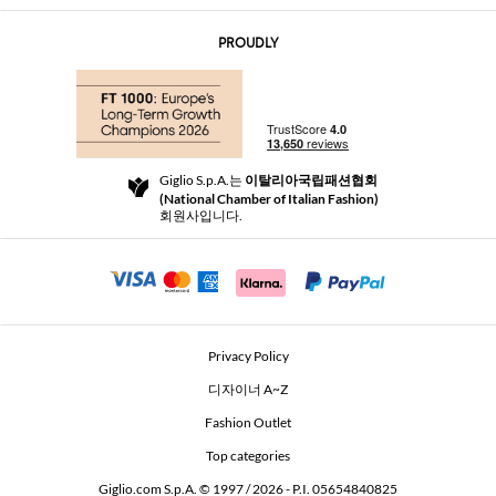
문의
AI Disclaimer
PROUDLY
자주 묻는 질문과 답변
쇼핑
부티크
결제
배송
Community Store
반품 및 환불
Giglio S.p.A.는
이탈리아국립패션협회
이용 약관
(National Chamber of Italian Fashion)
For a safe shopping experience
제휴 프로그램
회원사입니다.
Security Communication
Investors
Beauty Seekers VIP Club
Privacy Policy
GIGLIO Token
디자이너 A~Z
Fashion Outlet
GIGLIO.COM x Vestiaire Collective
Top categories
Giglio.com S.p.A. © 1997 / 2026 - P.I. 05654840825