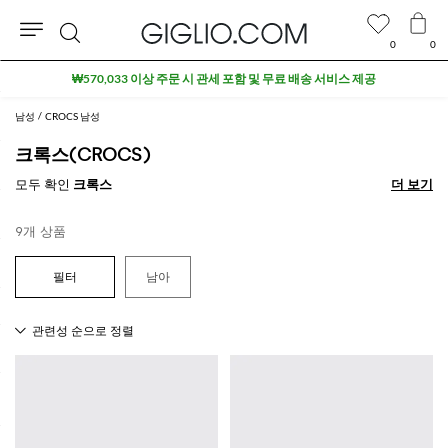
0
0
검
₩570,033 이상 주문 시 관세 포함 및 무료 배송 서비스 제공
색
남성
CROCS 남성
크록스(CROCS)
모두 확인
크록스
더 보기
더 보기
9개 상품
남아