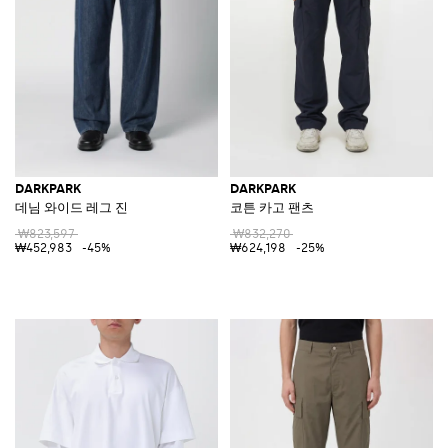
DARKPARK
DARKPARK
데님 와이드 레그 진
코튼 카고 팬츠
₩823,597
₩832,270
₩452,983
-45%
₩624,198
-25%