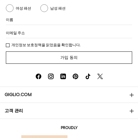
여성 패션
남성 패션
이름
이메일 주소
개인정보 보호정책
을 읽었음을 확인합니다.
가입 동의
GIGLIO.COM
고객 관리
소개
문의
AI Disclaimer
PROUDLY
자주 묻는 질문과 답변
쇼핑