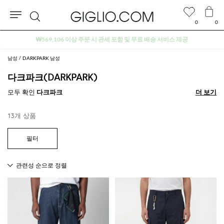
0
0
검
색
남성
DARKPARK 남성
다크파크(DARKPARK)
모두 확인
다크파크
더 보기
더 보기
13개 상품