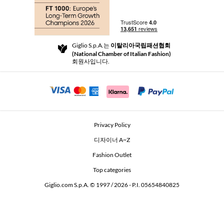
부티크
결제
배송
Community Store
반품 및 환불
Giglio S.p.A.는
이탈리아국립패션협회
이용 약관
(National Chamber of Italian Fashion)
For a safe shopping experience
제휴 프로그램
회원사입니다.
Security Communication
Investors
Beauty Seekers VIP Club
Privacy Policy
GIGLIO Token
디자이너 A~Z
Fashion Outlet
GIGLIO.COM x Vestiaire Collective
Top categories
Giglio.com S.p.A. © 1997 / 2026 - P.I. 05654840825
L'Edicola
Accessibility Statement