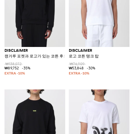
DISCLAIMER
DISCLAIMER
캥거루 포켓과 로고가 있는 코튼 후드티
로고 코튼 탱크 탑
₩138,072
₩76,909
₩89,752
-35%
₩53,848
-30%