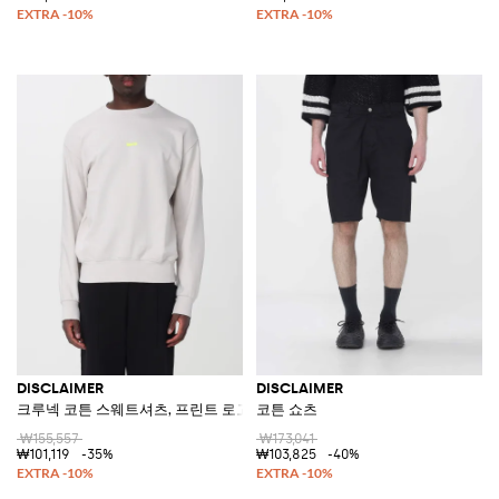
DISCLAIMER
DISCLAIMER
크루넥 코튼 스웨트셔츠, 프린트 로고 및 드롭 숄더
코튼 쇼츠
₩155,557
₩173,041
₩101,119
-35%
₩103,825
-40%