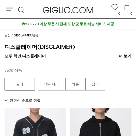
0
0
검
세일 상품 추가 10% 할인
색
남성
DISCLAIMER 남성
디스클레이머(DISCLAIMER)
모두 확인
디스클레이머
더 보기
더 보기
75개 상품
액세서리
의류
남아