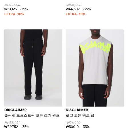
₩78,664
₩68,167
₩51,125
-35%
₩44,302
-35%
DISCLAIMER
DISCLAIMER
슬림핏 드로스트링 코튼 조거 팬츠
로고 코튼 탱크 탑
₩138,072
₩76,909
₩89,752
-35%
₩50,010
-35%