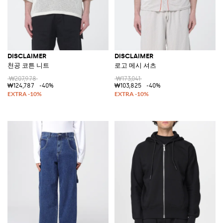
DISCLAIMER
DISCLAIMER
천공 코튼 니트
로고 메시 셔츠
₩207,978
₩173,041
₩124,787
-40%
₩103,825
-40%