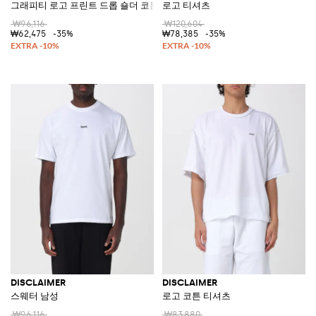
그래피티 로고 프린트 드롭 숄더 코튼 티셔츠
로고 티셔츠
₩96,116
₩120,604
₩62,475
-35%
₩78,385
-35%
DISCLAIMER
DISCLAIMER
스웨터 남성
로고 코튼 티셔츠
₩96,116
₩83,880