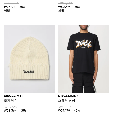
₩155,557
₩120,604
₩77,778
-50%
₩60,294
-50%
DISCLAIMER
DISCLAIMER
모자 남성
스웨터 남성
₩69,725
₩68,167
₩38,364
-45%
₩37,479
-45%