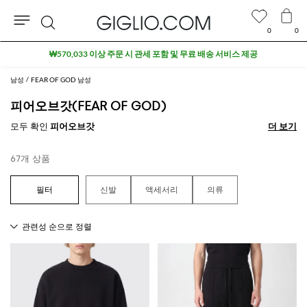
0
0
검
아울렛 구역 추가 10% 할인
색
남성
FEAR OF GOD 남성
피어오브갓(FEAR OF GOD)
모두 확인
피어오브갓
더 보기
더 보기
67개 상품
신발
액세서리
의류