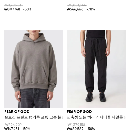
₩1,795,511
₩1,821,544
₩897,748
-50%
₩546,466
-70%
FEAR OF GOD
FEAR OF GOD
슬로건 프린트 캥거루 포켓 코튼 블렌드 후드티
신축성 있는 허리 리사이클 나일론 트
₩294,902
₩1,379,158
₩147,451
-50%
₩689,587
-50%