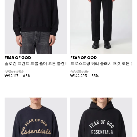
FEAR OF GOD
FEAR OF GOD
슬로건 프린트 드롭 숄더 코튼 블렌드 크루넥 스웨트셔츠
드로스트링 허리 슬래시 포켓 코튼 블
₩268,903
₩320,935
₩94,117
-65%
₩144,423
-55%