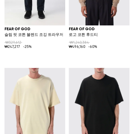
FEAR OF GOD
FEAR OF GOD
슬림 핏 코튼 블렌드 조깅 트라우저 드로스트링 장식
로고 코튼 후드티
₩329,612
₩1,240,384
₩247,217
-25%
₩496,160
-60%