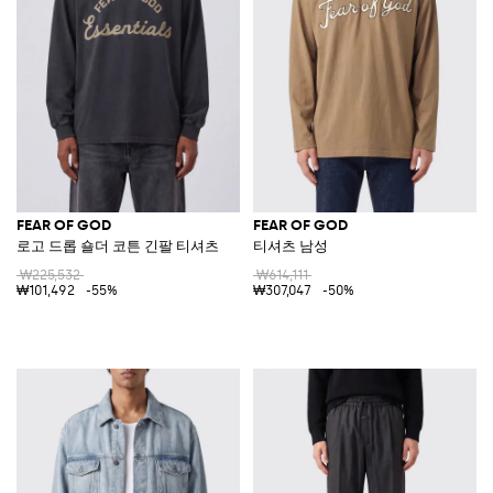
FEAR OF GOD
FEAR OF GOD
로고 드롭 숄더 코튼 긴팔 티셔츠
티셔츠 남성
₩225,532
₩614,111
₩101,492
-55%
₩307,047
-50%