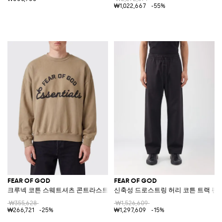
₩1,022,667
-55%
FEAR OF GOD
FEAR OF GOD
크루넥 코튼 스웨트셔츠 콘트라스트 로고 장식
신축성 드로스트링 허리 코튼 트랙 팬
₩355,628
₩1,526,609
₩266,721
-25%
₩1,297,609
-15%