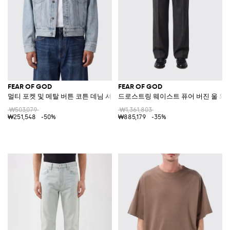
FEAR OF GOD
FEAR OF GOD
멀티 포켓 및 메탈 버튼 코튼 데님 셔츠 재킷
드로스트링 웨이스트 퓨어 버진 울 와
₩503,079
₩1,361,803
₩251,548
-50%
₩885,179
-35%