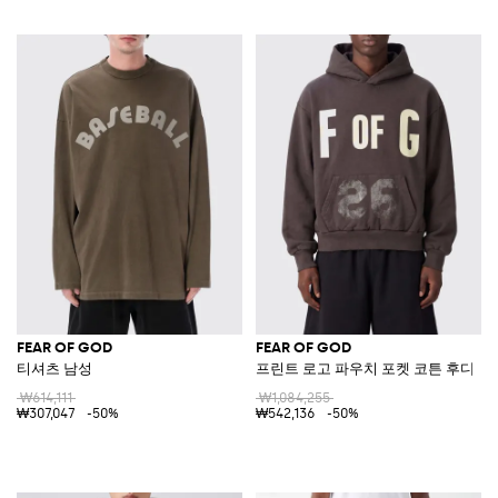
FEAR OF GOD
FEAR OF GOD
티셔츠 남성
프린트 로고 파우치 포켓 코튼 후디
₩614,111
₩1,084,255
₩307,047
-50%
₩542,136
-50%