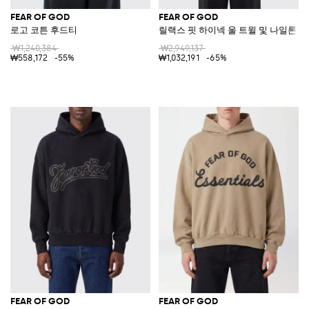
FEAR OF GOD
FEAR OF GOD
로고 코튼 후드티
릴랙스 핏 하이넥 울 트윌 및 나일론 
₩1,240,384
₩2,949,137
₩558,172
-55%
₩1,032,191
-65%
FEAR OF GOD
FEAR OF GOD