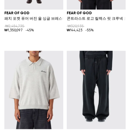
FEAR OF GOD
FEAR OF GOD
패치 포켓 퓨어 버진 울 싱글 브레스티드 롱 코트
콘트라스트 로고 릴랙스 핏 크루넥 코
₩2,454,735
₩320,935
₩1,350,097
-45%
₩144,423
-55%