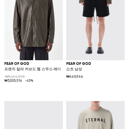
FEAR OF GOD
FEAR OF GOD
프렌치 칼라 커브드 헴 스무스 레더 캐주얼 셔츠
쇼츠 남성
₩5,464,598
₩660,966
₩3,005,516
-45%