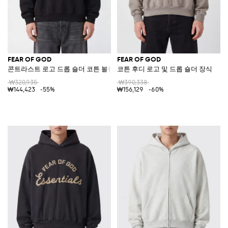
FEAR OF GOD
FEAR OF GOD
콘트라스트 로고 드롭 숄더 코튼 블렌드 크루넥 스웨트셔츠
코튼 후디 로고 및 드롭 숄더 장식
₩320,935
₩390,338
₩144,423
-55%
₩156,129
-60%