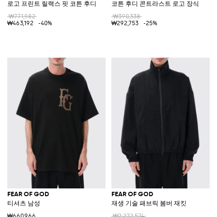
로고 프린트 릴랙스 핏 코튼 후디
코튼 후디 콘트라스트 로고 장식
₩771,982
₩390,338
₩463,192
-40%
₩292,753
-25%
FEAR OF GOD
FEAR OF GOD
티셔츠 남성
재생 기술 패브릭 봄버 재킷
₩660,966
₩2,272,574