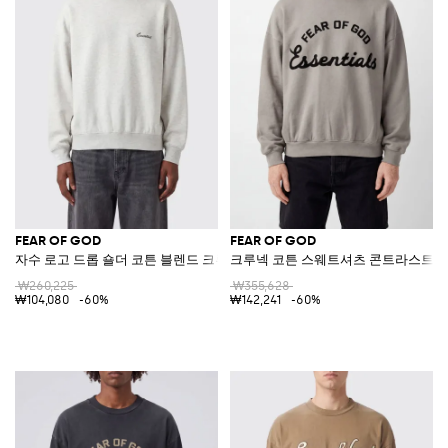
FEAR OF GOD
FEAR OF GOD
자수 로고 드롭 숄더 코튼 블렌드 크루넥 스웨트셔츠
크루넥 코튼 스웨트셔츠 콘트라스트 
₩260,225
₩355,628
₩104,080
-60%
₩142,241
-60%