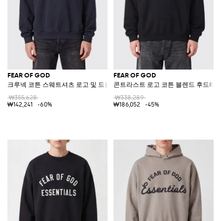
FEAR OF GOD
FEAR OF GOD
크루넥 코튼 스웨트셔츠 로고 및 드롭 숄더 장식
콘트라스트 로고 코튼 블렌드 후드티
₩355,628
₩338,289
₩142,241
-60%
₩186,052
-45%