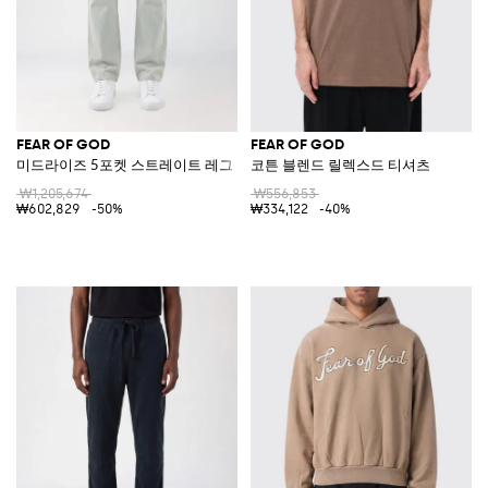
FEAR OF GOD
FEAR OF GOD
미드라이즈 5포켓 스트레이트 레그 코튼 데님 진
코튼 블렌드 릴렉스드 티셔츠
₩1,205,674
₩556,853
₩602,829
-50%
₩334,122
-40%