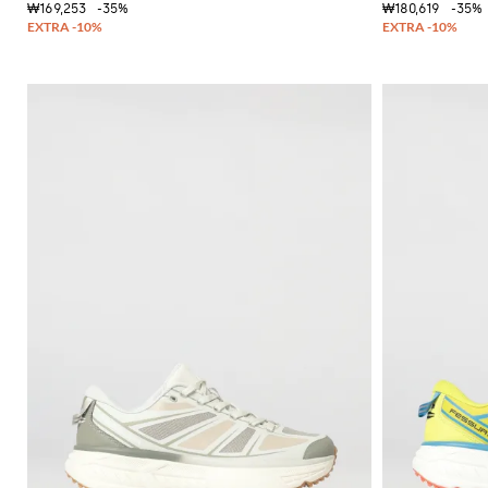
₩169,253
-35%
₩180,619
-35%
독
특
한
셔
츠
니
트
필
수
품