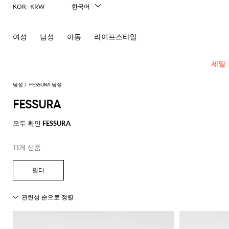
KOR - KRW
한국어
Italiano
English
여성
남성
아동
라이프스타일
Français
Deutsch
Español
세일
中文
日本語
남성
FESSURA 남성
Русский
FESSURA
New In
모
모
모
모
모두 확인
FESSURA
Men's
든
든
든
든
Fashion
모
의
가
신
액
11개 상품
모
두
류
방
발
세
현
모
모
모
모
모
모
모
모
모
모
든
보
서
대
재
숄
에
셔
모
두
두
두
두
두
두
두
두
두
두
콘
기
리
적
킷
더
스
츠
두
보
보
보
보
보
보
보
보
보
보
센
인
Dsquared2
New
백
파
화
넥
폴
선
보
블
코
기
기
기
기
기
기
기
기
기
기
트
테
Balance
드
장
스
Etro
기
레
서
트
영
일
Alexander
Acne
Balmain
Acne
Bottega
Emporio
Alexander
Adidas
Balenciaga
Carhartt
Ferragamo
Marni
류
품
카
Versace
이
류
Fay
역
로
글
아
러
McQueen
Studios
Studios
Veneta
Armani
McQueen
WIP
Adidas
Jw
폴
Jeans
케
프
Burberry
Asics
Bottega
Gucci
New
저
가
로
Anderson
링
Emporio
로
의
Couture
Balmain
Adidas
Barbour
Burberry
Jacquemus
Bottega
Veneta
Emporio
Balance
Alexander
이
Etro
Autry
Loewe
방
퍼
주
Armani