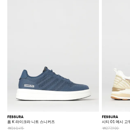
신
셔
가
로
라
울
스
셔
Veneta
Armani
류
McQueen
Loewe
스
모
Brunello
Bottega
Barbour
Carhartt
Etro
JW
Burberry
Off-
얼
Fendi
Birkenstock
Maison
웨
벨
샌
츠
던
Veneta
WIP
Anderson
Dolce &
Golden
White
Brunello
Maison
가
벨
리
Belstaff
Fendi
Fendi
Margiela
트
트
들
규
츠
방
퍼
스
렛
Saint
Golden
Gabbana
Goose
헤
Cucinelli
Margiela
Cucinelli
수
방
Brunello
Diesel
Marni
트
Our
C.P.
셔
Laurent
백
Jil
Goose
Gucci
Saint
삭
리
뮬
트
SHOP
SHOP
SHOP
SHOP
SHOP
SHOP
SHOP
Cucinelli
Ferragamo
Jacquemus
Legacy
Diesel
New
신
Company
Dsquared2
Sander
Rains
Laurent
츠
모
스
Thom
Hogan
Ferragamo
티
NOW
NOW
NOW
NOW
NOW
NOW
NOW
여
Balance
브
티
Burberry
Gucci
New
Polo
Dolce &
발
자
Carhartt
Browne
Emporio
Saint
The
Thom
지
코
행
키
Marni
Saint
Era
Ralph
Gabbana
로
Nike
셔
Dolce &
WIP
Armani
Laurent
North
Maison
Browne
Accessories
트
가
선
링
Valentino
Laurent
Lauren
고
그
츠
New
Gabbana
Face
Margiela
Off-
Ferragamo
Salomon
Diesel
JW
Valentino
Valentino
방
글
기
Versace
Balance
Tom
수
슈
및
나
White
Stone
Etro
Anderson
Garavani
Saint
Gucci
라
Hugo
Ford
Versace
능
영
백
즈
Island
민
비
Zegna
Nike
Laurent
Palm
스
Fendi
Mm6
Gucci
성
복
팩
소
타
Jacquemus
Valentino
Zegna
Angels
Tommy
스
Dolce &
Salomon
Maison
Tod's
스
지
Garavani
매
이
Hilfiger
JW
청
Gabbana
가
니
Margiela
The
Valentino
니
갑
Anderson
Versace
바
방
커
트
시
North
Nike
Gucci
Our
Garavani
커
Face
지
즈
스
렌
계
MM6
Legacy
즈
카
치
Maison
Versace
스
부
Polo
시
Margiela
프
코
Jeans
웨
츠
Ralph
그
Couture
트
터
Lauren
니
및
Stone
팬
처
레
Island
츠
아
인
우
코
터
트
FESSURA
FESSURA
폼 K 라이크라 니트 스니커즈
시티 01 메시 
웨
어
₩260,415
₩277,900