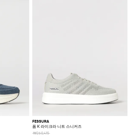
FESSURA
폼 K 라이크라 니트 스니커즈
₩260,415