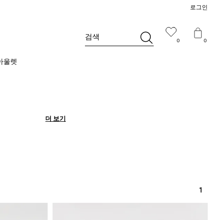
로그인
검색
0
0
아울렛
더 보기
더 보기
1