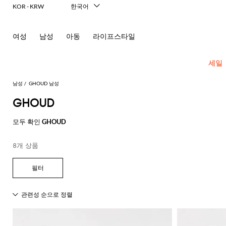
KOR - KRW
한국어
Italiano
English
여성
남성
아동
라이프스타일
Français
Deutsch
Español
세일
中文
日本語
남성
GHOUD 남성
Русский
GHOUD
New In
모
모
모
모
모두 확인
GHOUD
Men's
든
든
든
든
Fashion
모
의
가
신
액
8개 상품
모
두
류
방
발
세
현
모
모
모
모
모
모
모
모
모
모
든
보
서
대
재
숄
에
셔
모
두
두
두
두
두
두
두
두
두
두
콘
기
리
적
킷
더
스
츠
두
보
보
보
보
보
보
보
보
보
보
센
인
Dsquared2
New
백
파
화
넥
폴
선
보
블
코
기
기
기
기
기
기
기
기
기
기
트
테
Balance
드
장
스
Etro
기
레
서
트
영
일
Alexander
Acne
Balmain
Acne
Bottega
Emporio
Alexander
Adidas
Balenciaga
Carhartt
Ferragamo
Marni
류
품
카
Versace
이
류
Fay
역
로
글
아
러
McQueen
Studios
Studios
Veneta
Armani
McQueen
WIP
Adidas
Jw
폴
Jeans
케
프
Burberry
Asics
Bottega
Gucci
New
저
가
로
Anderson
링
Emporio
로
의
Couture
Balmain
Adidas
Barbour
Burberry
Jacquemus
Bottega
Veneta
Emporio
Balance
Alexander
이
Etro
Autry
Loewe
방
퍼
주
Armani