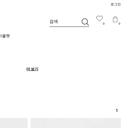
로그인
검색
0
0
아울렛
더 보기
더 보기
1