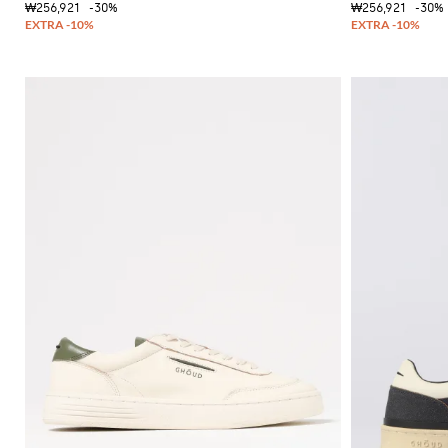
₩256,921
-30%
₩256,921
-30%
독
특
한
셔
츠
니
트
필
수
품