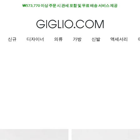
₩573,770 이상 주문 시 관세 포함 및 무료 배송 서비스 제공
신규
디자이너
의류
가방
신발
액세서리