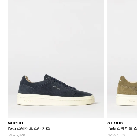
신
셔
가
로
라
울
스
셔
Veneta
Armani
류
McQueen
Loewe
스
모
Brunello
Bottega
Barbour
Carhartt
Etro
JW
Burberry
Off-
얼
Fendi
Birkenstock
Maison
웨
벨
샌
츠
던
Veneta
WIP
Anderson
Dolce &
Golden
White
Brunello
Maison
가
벨
리
Belstaff
Fendi
Fendi
Margiela
트
트
들
규
츠
방
퍼
스
렛
Saint
Golden
Gabbana
Goose
헤
Cucinelli
Margiela
Cucinelli
수
방
Brunello
Diesel
Marni
트
Our
C.P.
셔
Laurent
백
Jil
Goose
Gucci
Saint
삭
리
뮬
트
SHOP
SHOP
SHOP
SHOP
SHOP
SHOP
SHOP
Cucinelli
Ferragamo
Jacquemus
Legacy
Diesel
New
신
Company
Dsquared2
Sander
Rains
Laurent
츠
모
스
Thom
Hogan
Ferragamo
티
NOW
NOW
NOW
NOW
NOW
NOW
NOW
여
Balance
브
티
Burberry
Gucci
New
Polo
Dolce &
발
자
Carhartt
Browne
Emporio
Saint
The
Thom
지
코
행
키
Marni
Saint
Era
Ralph
Gabbana
로
Nike
셔
Dolce &
WIP
Armani
Laurent
North
Maison
Browne
Accessories
트
가
선
링
Valentino
Laurent
Lauren
고
그
츠
New
Gabbana
Face
Margiela
Off-
Ferragamo
Salomon
Diesel
JW
Valentino
Valentino
방
글
기
Versace
Balance
Tom
수
슈
및
나
White
Stone
Etro
Anderson
Garavani
Saint
Gucci
라
Hugo
Ford
Versace
능
영
백
즈
Island
민
비
Zegna
Nike
Laurent
Palm
스
Fendi
Mm6
Gucci
성
복
팩
소
타
Jacquemus
Valentino
Zegna
Angels
Tommy
스
Dolce &
Salomon
Maison
Tod's
스
지
Garavani
매
이
Hilfiger
JW
청
Gabbana
가
니
Margiela
The
Valentino
니
갑
Anderson
Versace
바
방
커
트
시
North
Nike
Gucci
Our
Garavani
커
Face
지
즈
스
렌
계
MM6
Legacy
즈
카
치
Maison
Versace
스
부
Polo
시
Margiela
프
코
Jeans
웨
츠
Ralph
그
Couture
트
터
Lauren
니
및
Stone
팬
처
레
Island
츠
아
인
우
코
터
트
GHOUD
GHOUD
Pads 스웨이드 스니커즈
Pads 스웨이드
웨
어
₩367,028
₩367,028