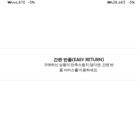
₩444,870
-5%
₩428,483
-5%
독
특
한
셔
츠
니
트
필
수
품
간편 반품(EASY RETURN)
구매하신 상품이 만족스럽지 않다면, 간편 반
품 서비스를 이용하세요.