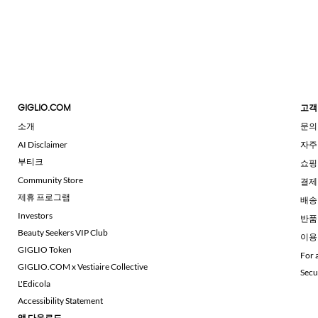
GIGLIO.COM
고객
소개
문의
AI Disclaimer
자주
부티크
쇼핑
Community Store
결제
제휴 프로그램
배송
Investors
반품
Beauty Seekers VIP Club
이용
GIGLIO Token
For 
GIGLIO.COM x Vestiaire Collective
Secu
L'Edicola
Accessibility Statement
앱 다운로드