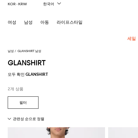
KOR - KRW
한국어
Italiano
English
여성
남성
아동
라이프스타일
Français
Deutsch
Español
세일
中文
日本語
남성
GLANSHIRT 남성
Русский
GLANSHIRT
New In
모
모
모
모
모두 확인
GLANSHIRT
Men's
든
든
든
든
Fashion
모
의
가
신
액
2개 상품
모
두
류
방
발
세
현
모
모
모
모
모
모
모
모
모
모
든
보
서
대
재
숄
에
셔
모
두
두
두
두
두
두
두
두
두
두
콘
기
리
적
킷
더
스
츠
두
보
보
보
보
보
보
보
보
보
보
센
인
Dsquared2
New
백
파
화
넥
폴
선
보
블
코
기
기
기
기
기
기
기
기
기
기
트
테
Balance
드
장
스
Etro
기
레
서
트
영
일
Alexander
Acne
Balmain
Acne
Bottega
Emporio
Alexander
Adidas
Balenciaga
Carhartt
Ferragamo
Marni
류
품
카
Versace
이
류
Fay
역
로
글
아
러
McQueen
Studios
Studios
Veneta
Armani
McQueen
WIP
Adidas
Jw
폴
Jeans
케
프
Burberry
Asics
Bottega
Gucci
New
저
가
로
Anderson
링
Emporio
로
의
Couture
Balmain
Adidas
Barbour
Burberry
Jacquemus
Bottega
Veneta
Emporio
Balance
Alexander
이
Etro
Autry
Loewe
방
퍼
주
Armani