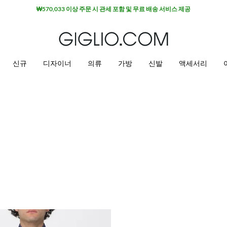
₩570,033 이상 주문 시 관세 포함 및 무료 배송 서비스 제공
신규
디자이너
의류
가방
신발
액세서리