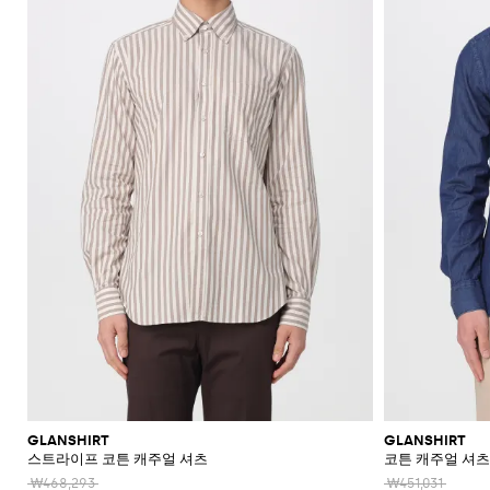
신
셔
가
로
라
울
스
셔
Veneta
Armani
류
McQueen
Loewe
스
모
Brunello
Bottega
Barbour
Carhartt
Etro
JW
Burberry
Off-
얼
Fendi
Birkenstock
Maison
웨
벨
샌
츠
던
Veneta
WIP
Anderson
Dolce &
Golden
White
Brunello
Maison
가
벨
리
Belstaff
Fendi
Fendi
Margiela
트
트
들
규
츠
방
퍼
스
렛
Saint
Golden
Gabbana
Goose
헤
Cucinelli
Margiela
Cucinelli
수
방
Brunello
Diesel
Marni
트
Our
C.P.
셔
Laurent
백
Jil
Goose
Gucci
Saint
삭
리
뮬
트
SHOP
SHOP
SHOP
SHOP
SHOP
SHOP
SHOP
Cucinelli
Ferragamo
Jacquemus
Legacy
Diesel
New
신
Company
Dsquared2
Sander
Rains
Laurent
츠
모
스
Thom
Hogan
Ferragamo
티
NOW
NOW
NOW
NOW
NOW
NOW
NOW
여
Balance
브
티
Burberry
Gucci
New
Polo
Dolce &
발
자
Carhartt
Browne
Emporio
Saint
The
Thom
지
코
행
키
Marni
Saint
Era
Ralph
Gabbana
로
Nike
셔
Dolce &
WIP
Armani
Laurent
North
Maison
Browne
Accessories
트
가
선
링
Valentino
Laurent
Lauren
고
그
츠
New
Gabbana
Face
Margiela
Off-
Ferragamo
Salomon
Diesel
JW
Valentino
Valentino
방
글
기
Versace
Balance
Tom
수
슈
및
나
White
Stone
Etro
Anderson
Garavani
Saint
Gucci
라
Hugo
Ford
Versace
능
영
백
즈
Island
민
비
Zegna
Nike
Laurent
Palm
스
Fendi
Mm6
Gucci
성
복
팩
소
타
Jacquemus
Valentino
Zegna
Angels
Tommy
스
Dolce &
Salomon
Maison
Tod's
스
지
Garavani
매
이
Hilfiger
JW
청
Gabbana
가
니
Margiela
The
Valentino
니
갑
Anderson
Versace
바
방
커
트
시
North
Nike
Gucci
Our
Garavani
커
Face
지
즈
스
렌
계
MM6
Legacy
즈
카
치
Maison
Versace
스
부
Polo
시
Margiela
프
코
Jeans
웨
츠
Ralph
그
Couture
트
터
Lauren
니
및
Stone
팬
처
레
Island
츠
아
인
우
코
터
트
GLANSHIRT
GLANSHIRT
스트라이프 코튼 캐주얼 셔츠
코튼 캐주얼 셔츠
웨
어
₩468,293
₩451,031