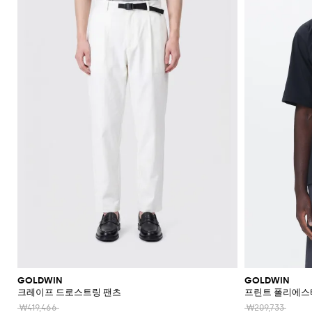
신
셔
가
로
라
울
스
셔
Veneta
Armani
류
McQueen
Loewe
스
모
Brunello
Bottega
Barbour
Carhartt
Etro
JW
Burberry
Off-
얼
Fendi
Birkenstock
Maison
웨
벨
샌
츠
던
Veneta
WIP
Anderson
Dolce &
Golden
White
Brunello
Maison
가
벨
리
Belstaff
Fendi
Fendi
Margiela
트
트
들
규
츠
방
퍼
스
렛
Saint
Golden
Gabbana
Goose
헤
Cucinelli
Margiela
Cucinelli
수
방
Brunello
Diesel
Marni
트
Our
C.P.
셔
Laurent
백
Jil
Goose
Gucci
Saint
삭
리
뮬
트
SHOP
SHOP
SHOP
SHOP
SHOP
SHOP
SHOP
Cucinelli
Ferragamo
Jacquemus
Legacy
Diesel
New
신
Company
Dsquared2
Sander
Rains
Laurent
츠
모
스
Thom
Hogan
Ferragamo
티
NOW
NOW
NOW
NOW
NOW
NOW
NOW
여
Balance
브
티
Burberry
Gucci
New
Polo
Dolce &
발
자
Carhartt
Browne
Emporio
Saint
The
Thom
지
코
행
키
Marni
Saint
Era
Ralph
Gabbana
로
Nike
셔
Dolce &
WIP
Armani
Laurent
North
Maison
Browne
Accessories
트
가
선
링
Valentino
Laurent
Lauren
고
그
츠
New
Gabbana
Face
Margiela
Off-
Ferragamo
Salomon
Diesel
JW
Valentino
Valentino
방
글
기
Versace
Balance
Tom
수
슈
및
나
White
Stone
Etro
Anderson
Garavani
Saint
Gucci
라
Hugo
Ford
Versace
능
영
백
즈
Island
민
비
Zegna
Nike
Laurent
Palm
스
Fendi
Mm6
Gucci
성
복
팩
소
타
Jacquemus
Valentino
Zegna
Angels
Tommy
스
Dolce &
Salomon
Maison
Tod's
스
지
Garavani
매
이
Hilfiger
JW
청
Gabbana
가
니
Margiela
The
Valentino
니
갑
Anderson
Versace
바
방
커
트
시
North
Nike
Gucci
Our
Garavani
커
Face
지
즈
스
렌
계
MM6
Legacy
즈
카
치
Maison
Versace
스
부
Polo
시
Margiela
프
코
Jeans
웨
츠
Ralph
그
Couture
트
터
Lauren
니
및
Stone
팬
처
레
Island
츠
아
인
우
코
터
트
GOLDWIN
GOLDWIN
크레이프 드로스트링 팬츠
프린트 폴리에스
웨
어
₩419,466
₩209,733