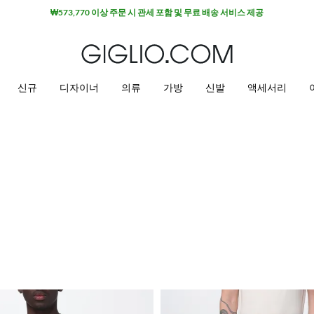
₩573,770 이상 주문 시 관세 포함 및 무료 배송 서비스 제공
신규
디자이너
의류
가방
신발
액세서리