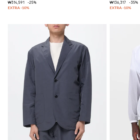
₩314,591
-25%
₩136,317
-35%
독
특
한
셔
츠
니
트
필
수
품