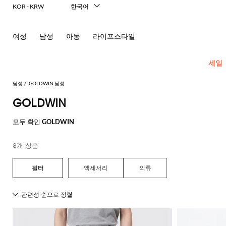
KOR - KRW
한국어
Italiano
English
여성
남성
아동
라이프스타일
Français
Deutsch
Español
세일
中文
日本語
남성
GOLDWIN 남성
Русский
GOLDWIN
New In
모
모
모
모
모두 확인
GOLDWIN
Men's
든
든
든
든
Fashion
모
의
가
신
액
8개 상품
모
두
류
방
발
세
현
모
모
모
모
모
모
모
모
모
모
든
보
서
대
재
숄
에
셔
모
두
두
두
두
두
두
두
두
두
두
콘
기
리
적
액세서리
의류
킷
더
스
츠
두
보
보
보
보
보
보
보
보
보
보
센
인
Dsquared2
New
백
파
화
넥
폴
선
보
블
코
기
기
기
기
기
기
기
기
기
기
트
테
Balance
드
장
스
Etro
기
레
서
트
영
일
Alexander
Acne
Balmain
Acne
Bottega
Emporio
Alexander
Adidas
Balenciaga
Carhartt
Ferragamo
Marni
류
품
카
Versace
이
류
Fay
역
로
글
아
러
McQueen
Studios
Studios
Veneta
Armani
McQueen
WIP
Adidas
Jw
폴
Jeans
케
프
Burberry
Asics
Bottega
Gucci
New
저
가
로
Anderson
링
Emporio
로
의
Couture
Balmain
Adidas
Barbour
Burberry
Jacquemus
Bottega
Veneta
Emporio
Balance
Alexander
이
Etro
Autry
Loewe
방
퍼
주
Armani