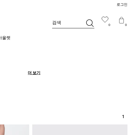
로그인
검색
0
0
아울렛
더 보기
더 보기
1