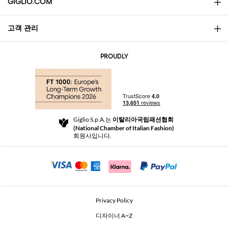
GIGLIO.COM
고객 관리
소개
문의
AI Disclaimer
PROUDLY
자주 묻는 질문과 답변
쇼핑
부티크
결제
배송
Community Store
반품 및 환불
Giglio S.p.A.는
이탈리아국립패션협회
이용 약관
(National Chamber of Italian Fashion)
For a safe shopping experience
제휴 프로그램
회원사입니다.
Security Communication
Investors
Beauty Seekers VIP Club
Privacy Policy
GIGLIO Token
디자이너 A~Z