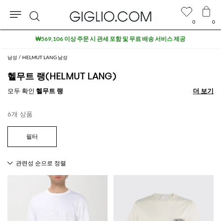
0
0
검
₩569,106 이상 주문 시 관세 포함 및 무료 배송 서비스 제공
색
남성
HELMUT LANG 남성
헬무트 랭(HELMUT LANG)
모두 확인
헬무트 랭
더 보기
더 보기
6개 상품