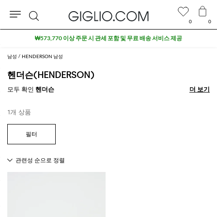
0
0
검
₩573,770 이상 주문 시 관세 포함 및 무료 배송 서비스 제공
색
남성
HENDERSON 남성
헨더슨(HENDERSON)
모두 확인
헨더슨
더 보기
더 보기
1개 상품