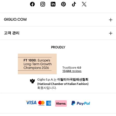
GIGLIO.COM
고객 관리
소개
문의
AI Disclaimer
PROUDLY
자주 묻는 질문과 답변
쇼핑
부티크
결제
배송
Community Store
반품 및 환불
Giglio S.p.A.는
이탈리아국립패션협회
이용 약관
(National Chamber of Italian Fashion)
For a safe shopping experience
제휴 프로그램
회원사입니다.
Security Communication
Investors
Beauty Seekers VIP Club