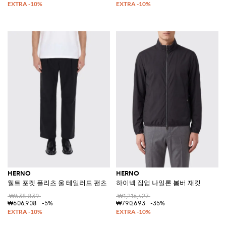
HERNO
HERNO
웰트 포켓 플리츠 울 테일러드 팬츠
하이넥 집업 나일론 봄버 재킷
₩638,839
₩1,216,427
₩606,908
-5%
₩790,693
-35%