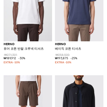
HERNO
HERNO
퓨어 코튼 반팔 크루넥 티셔츠
베이직 코튼 티셔츠
₩271,301
₩258,500
₩189,912
-30%
₩193,875
-25%