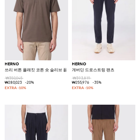
HERNO
HERNO
쓰리 버튼 플래킷 코튼 숏 슬리브 폴로 셔츠
개버딘 드로스트링 팬츠
₩350,045
₩393,819
₩280,023
-20%
₩255,976
-35%