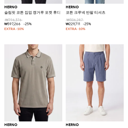
HERNO
HERNO
슬림핏 코튼 집업 캥거루 포켓 후디
코튼 크루넥 반팔 티셔츠
₩796,376
₩306,287
₩597,266
-25%
₩229,711
-25%
HERNO
HERNO