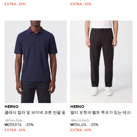
HERNO
HERNO
클래식 칼라 및 브이넥 코튼 반팔 폴로 셔츠
멀티 포켓과 벨트 루프가 있는 테크니
₩341,306
₩472,563
₩255,976
-25%
₩354,414
-25%