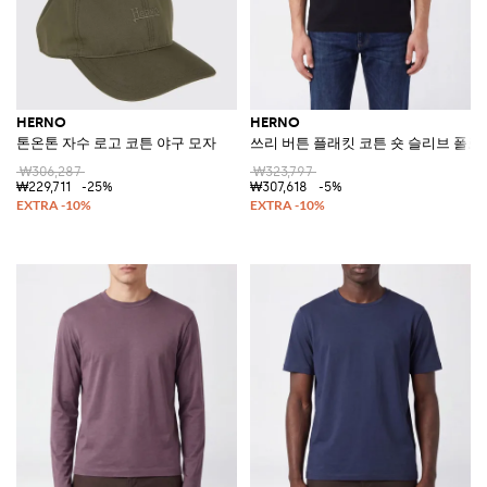
HERNO
HERNO
톤온톤 자수 로고 코튼 야구 모자
쓰리 버튼 플래킷 코튼 숏 슬리브 폴로
₩306,287
₩323,797
₩229,711
-25%
₩307,618
-5%