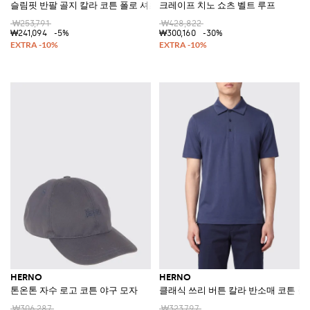
슬림핏 반팔 골지 칼라 코튼 폴로 셔츠
크레이프 치노 쇼츠 벨트 루프
₩253,791
₩428,822
₩241,094
-5%
₩300,160
-30%
HERNO
HERNO
톤온톤 자수 로고 코튼 야구 모자
클래식 쓰리 버튼 칼라 반소매 코튼 폴
₩306,287
₩323,797