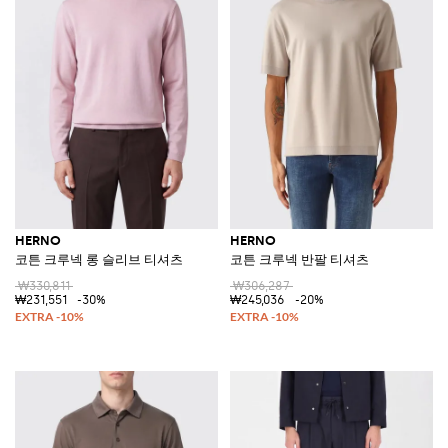
HERNO
HERNO
코튼 크루넥 롱 슬리브 티셔츠
코튼 크루넥 반팔 티셔츠
₩330,811
₩306,287
₩231,551
-30%
₩245,036
-20%