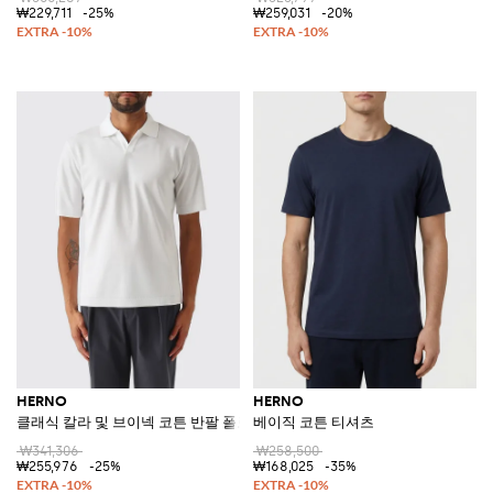
₩229,711
-25%
₩259,031
-20%
HERNO
HERNO
클래식 칼라 및 브이넥 코튼 반팔 폴로 셔츠
베이직 코튼 티셔츠
₩341,306
₩258,500
₩255,976
-25%
₩168,025
-35%