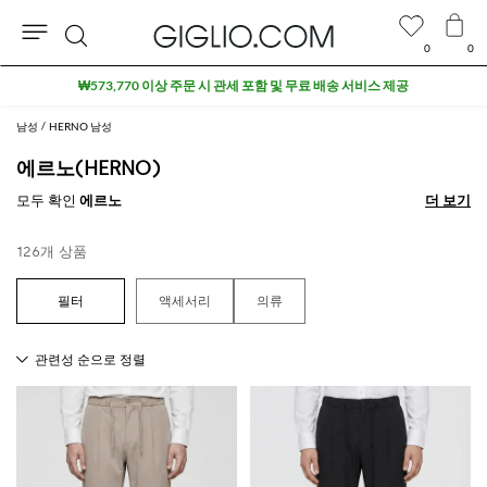
0
0
검
세일 상품 추가 10% 할인
색
남성
HERNO 남성
에르노(HERNO)
모두 확인
에르노
더 보기
더 보기
126개 상품
액세서리
의류