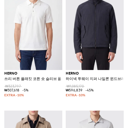
HERNO
HERNO
쓰리 버튼 플래킷 코튼 숏 슬리브 폴로 셔츠
하이넥 투웨이 지퍼 나일론 윈드브레
₩323,797
₩1,085,170
₩307,618
-5%
₩596,839
-45%