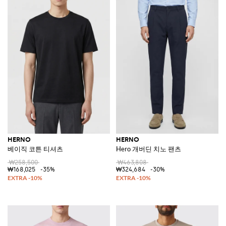
HERNO
HERNO
베이직 코튼 티셔츠
Hero 개버딘 치노 팬츠
₩258,500
₩463,808
₩168,025
-35%
₩324,684
-30%