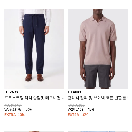
HERNO
HERNO
드로스트링 허리 슬림핏 테크니컬 나일론 트라우저
클래식 칼라 및 브이넥 코튼 반팔 폴로
₩519,819
₩341,306
₩363,875
-30%
₩290,108
-15%