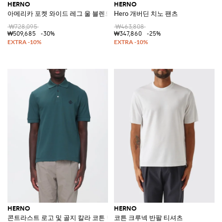
HERNO
HERNO
아메리카 포켓 와이드 레그 울 블렌드 치노 트라우저
Hero 개버딘 치노 팬츠
₩728,095
₩463,808
₩509,685
-30%
₩347,860
-25%
HERNO
HERNO
콘트라스트 로고 및 골지 칼라 코튼 반팔 폴로 셔츠
코튼 크루넥 반팔 티셔츠