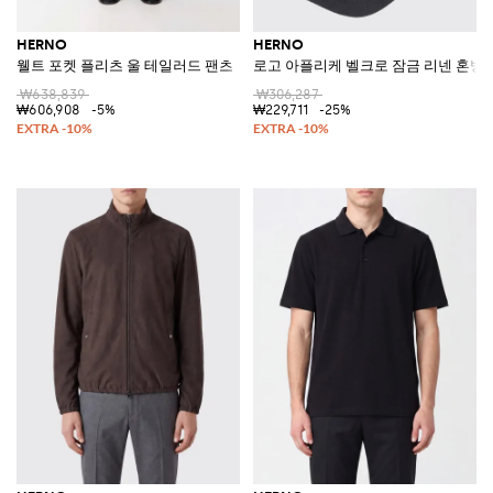
HERNO
HERNO
웰트 포켓 플리츠 울 테일러드 팬츠
로고 아플리케 벨크로 잠금 리넨 혼방 
₩638,839
₩306,287
₩606,908
-5%
₩229,711
-25%