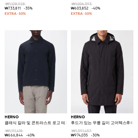
₩1,128,928
₩1,006,393
₩733,811
-35%
₩603,852
-40%
HERNO
HERNO
클래식 칼라 및 콘트라스트 로고 테크니컬 패브릭 셔츠 재킷
후드가 있는 무릎 길이 고어텍스® 테
₩1,111,418
₩1,391,457
₩666,844
-40%
₩974,035
-30%