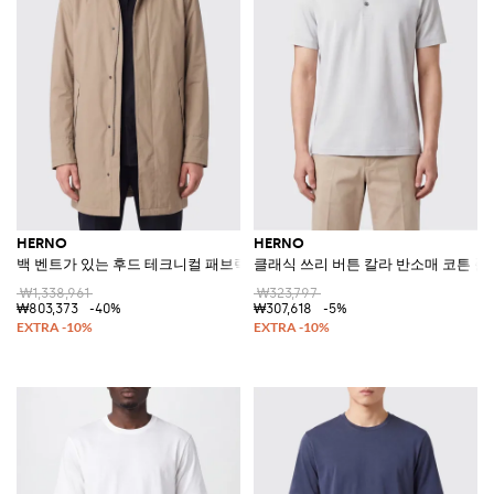
HERNO
HERNO
백 벤트가 있는 후드 테크니컬 패브릭 레인코트
클래식 쓰리 버튼 칼라 반소매 코튼 폴
₩1,338,961
₩323,797
₩803,373
-40%
₩307,618
-5%