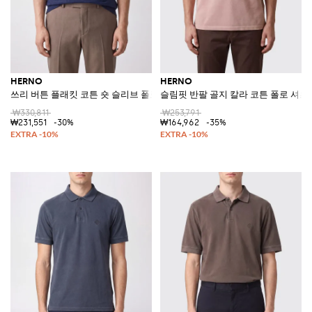
HERNO
HERNO
쓰리 버튼 플래킷 코튼 숏 슬리브 폴로 셔츠
슬림핏 반팔 골지 칼라 코튼 폴로 셔츠
₩330,811
₩253,791
₩231,551
-30%
₩164,962
-35%