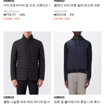
HERNO
HERNO
마이크로파이버 및 인조 스웨이드 하이 칼라 봄버 재킷
클래식 쓰리 버튼 칼라 반소매 코튼 폴
₩1,330,206
₩323,797
₩798,117
-40%
₩307,618
-5%
HERNO
HERNO
퀼팅 나일론 퍼퍼 재킷 하이넥 및 버튼 클로저
코튼 및 폴리에스터 혼방 니트 후드 집