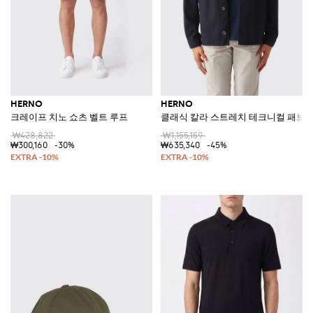
HERNO
HERNO
크레이프 치노 쇼츠 벨트 루프
클래식 칼라 스트레치 테크니컬 패브릭
₩428,822
₩1,155,159
₩300,160
-30%
₩635,340
-45%