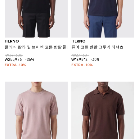
HERNO
HERNO
클래식 칼라 및 브이넥 코튼 반팔 폴로 셔츠
퓨어 코튼 반팔 크루넥 티셔츠
₩341,306
₩271,301
₩255,976
-25%
₩189,912
-30%