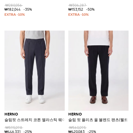
₩280,056
₩306,287
₩182,044
-35%
₩153,152
-50%
HERNO
HERNO
슬림핏 스트레치 코튼 엘라스틱 웨이스트 팬츠
슬림 핏 플리츠 울 블렌드 팬츠(웰트 포
₩595,098
₩560,095
₩446,331
-25%
₩420,083
-25%