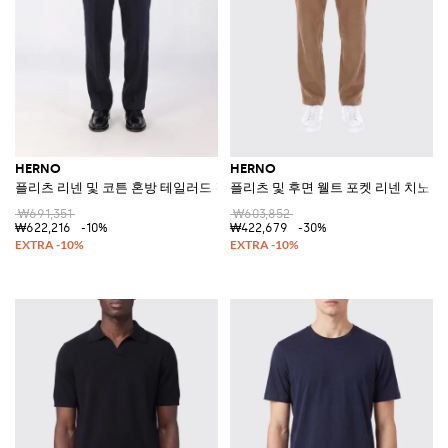
HERNO
HERNO
플리츠 리넨 및 코튼 혼방 테일러드 팬츠
플리츠 및 후면 웰트 포켓 리넨 치노 
₩691,351
₩603,852
₩622,216
-10%
₩422,679
-30%