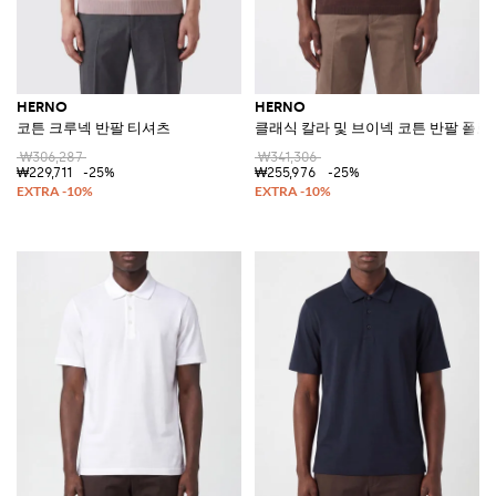
HERNO
HERNO
코튼 크루넥 반팔 티셔츠
클래식 칼라 및 브이넥 코튼 반팔 폴로
₩306,287
₩341,306
₩229,711
-25%
₩255,976
-25%