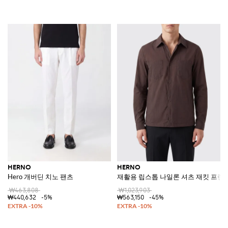
HERNO
HERNO
Hero 개버딘 치노 팬츠
재활용 립스톱 나일론 셔츠 재킷 프렌
₩463,808
₩1,023,903
₩440,632
-5%
₩563,150
-45%