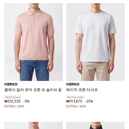
HERNO
HERNO
클래식 칼라 퓨어 코튼 숏 슬리브 폴로 셔츠
베이직 코튼 티셔츠
₩350,045
₩258,500
₩332,535
-5%
₩193,875
-25%