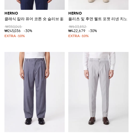
HERNO
HERNO
클래식 칼라 퓨어 코튼 숏 슬리브 폴로 셔츠
플리츠 및 후면 웰트 포켓 리넨 치노 
₩350,045
₩603,852
₩245,036
-30%
₩422,679
-30%