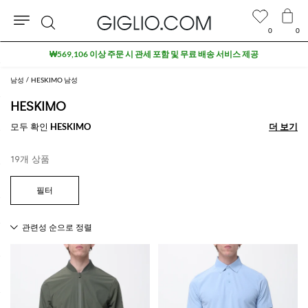
0
0
검
₩569,106 이상 주문 시 관세 포함 및 무료 배송 서비스 제공
색
남성
HESKIMO 남성
HESKIMO
모두 확인
HESKIMO
더 보기
더 보기
19개 상품