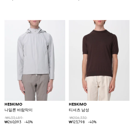
HESKIMO
HESKIMO
나일론 바람막이
티셔츠 남성
₩433,489
₩206,330
₩260,093
-40%
₩123,798
-40%