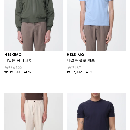
HESKIMO
HESKIMO
나일론 봄버 재킷
나일론 폴로 셔츠
₩366,500
₩171,671
₩219,900
-40%
₩103,002
-40%