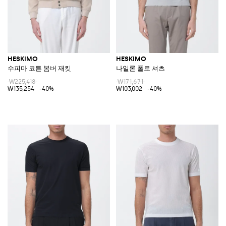
HESKIMO
HESKIMO
수피마 코튼 봄버 재킷
나일론 폴로 셔츠
₩225,418
₩171,671
₩135,254
-40%
₩103,002
-40%