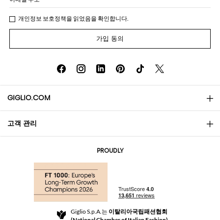
개인정보 보호정책
을 읽었음을 확인합니다.
가입 동의
GIGLIO.COM
고객 관리
소개
문의
AI Disclaimer
PROUDLY
자주 묻는 질문과 답변
쇼핑
부티크
결제
배송
Community Store
반품 및 환불
Giglio S.p.A.는
이탈리아국립패션협회
이용 약관
(National Chamber of Italian Fashion)