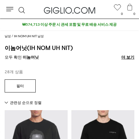
0
0
검
₩574,713 이상 주문 시 관세 포함 및 무료 배송 서비스 제공
색
남성
IH NOM UH NIT 남성
이놈어닛(IH NOM UH NIT)
모두 확인
이놈어닛
더 보기
더 보기
28개 상품