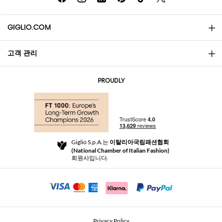
GIGLIO.COM
고객 관리
소개
문의
AI Disclaimer
PROUDLY
자주 묻는 질문과 답변
쇼핑
부티크
결제
배송
Community Store
반품 및 환불
Giglio S.p.A.는
이탈리아국립패션협회
이용 약관
(National Chamber of Italian Fashion)
For a safe shopping experience
제휴 프로그램
회원사입니다.
Security Communication
Investors
Beauty Seekers VIP Club
Privacy Policy