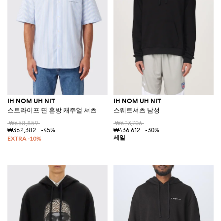
IH NOM UH NIT
IH NOM UH NIT
스트라이프 면 혼방 캐주얼 셔츠
스웨트셔츠 남성
₩658,859
₩623,706
₩362,382
-45%
₩436,612
-30%