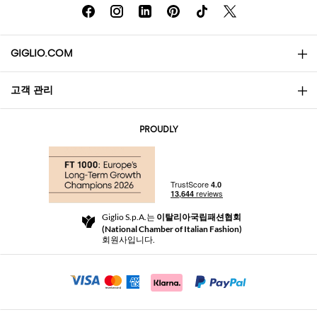
GIGLIO.COM
고객 관리
소개
문의
AI Disclaimer
PROUDLY
자주 묻는 질문과 답변
쇼핑
부티크
결제
배송
Community Store
반품 및 환불
Giglio S.p.A.는
이탈리아국립패션협회
이용 약관
(National Chamber of Italian Fashion)
For a safe shopping experience
제휴 프로그램
회원사입니다.
Security Communication
Investors
Beauty Seekers VIP Club