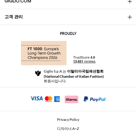
GIGLIO.COM
고객 관리
소개
문의
AI Disclaimer
PROUDLY
자주 묻는 질문과 답변
쇼핑
부티크
결제
배송
Community Store
반품 및 환불
Giglio S.p.A.는
이탈리아국립패션협회
이용 약관
(National Chamber of Italian Fashion)
For a safe shopping experience
제휴 프로그램
회원사입니다.
Security Communication
Investors
Beauty Seekers VIP Club
Privacy Policy
GIGLIO Token
디자이너 A~Z