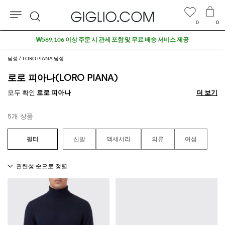
0
0
검
₩569,106 이상 주문 시 관세 포함 및 무료 배송 서비스 제공
색
남성
LORO PIANA 남성
로로 피아나(LORO PIANA)
모두 확인
로로 피아나
더 보기
더 보기
5개 상품
신발
액세서리
의류
여성