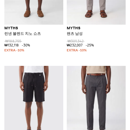
MYTHS
MYTHS
린넨 블렌드 치노 쇼츠
팬츠 남성
₩188,755
₩309,342
₩132,118
-30%
₩232,007
-25%