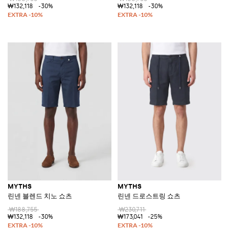
₩132,118
-30%
₩132,118
-30%
MYTHS
MYTHS
린넨 블렌드 치노 쇼츠
린넨 드로스트링 쇼츠
₩188,755
₩230,711
₩132,118
-30%
₩173,041
-25%