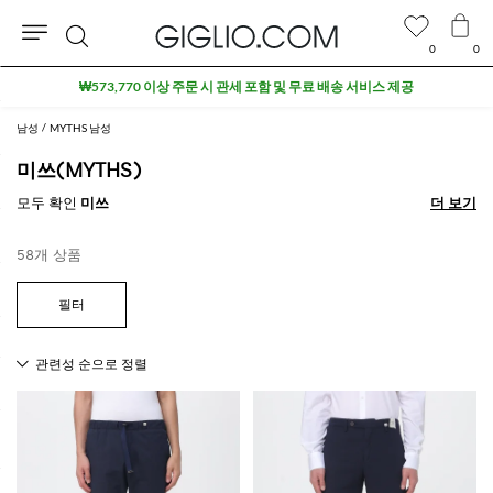
0
0
검
세일 상품 추가 10% 할인
색
남성
MYTHS 남성
미쓰(MYTHS)
모두 확인
미쓰
더 보기
더 보기
58개 상품