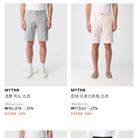
MYTHS
MYTHS
코튼 치노 쇼츠
린넨 드로스트링 쇼츠
₩246,424
₩230,711
₩184,818
-25%
₩173,041
-25%