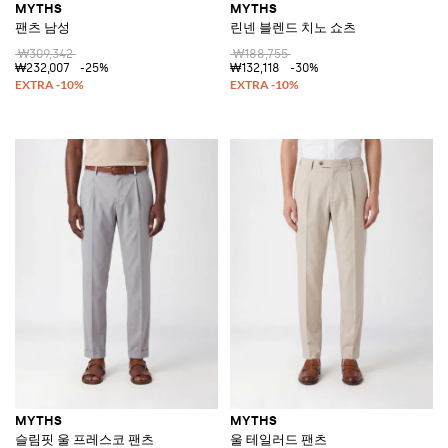
MYTHS
MYTHS
팬츠 남성
린넨 블렌드 치노 쇼츠
₩309,342
₩188,755
₩232,007
-25%
₩132,118
-30%
MYTHS
MYTHS
슬림핏 울 프레스코 팬츠
울 테일러드 팬츠