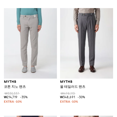
MYTHS
MYTHS
코튼 치노 팬츠
울 테일러드 팬츠
₩330,337
₩498,113
₩214,719
-35%
₩348,691
-30%