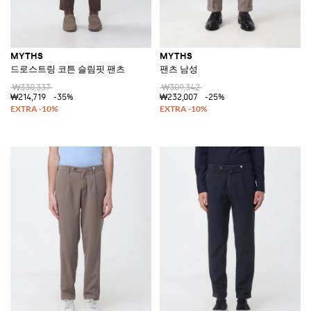
MYTHS
MYTHS
드로스트링 코튼 슬림핏 팬츠
팬츠 남성
₩330,337
₩309,342
₩214,719
-35%
₩232,007
-25%