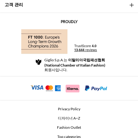
고객 관리
소개
문의
AI Disclaimer
PROUDLY
자주 묻는 질문과 답변
쇼핑
부티크
결제
배송
Community Store
반품 및 환불
Giglio S.p.A.는
이탈리아국립패션협회
이용 약관
(National Chamber of Italian Fashion)
For a safe shopping experience
제휴 프로그램
회원사입니다.
Security Communication
Investors
Beauty Seekers VIP Club
Privacy Policy
GIGLIO Token
디자이너 A~Z
Fashion Outlet
GIGLIO.COM x Vestiaire Collective
Top categories