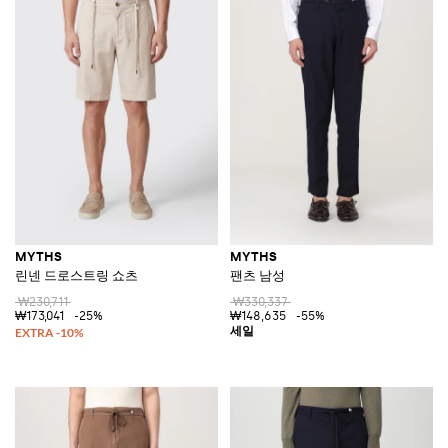
MYTHS
MYTHS
린넨 드로스트링 쇼츠
팬츠 남성
₩230,711
₩330,337
₩173,041
-25%
₩148,635
-55%