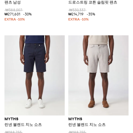
팬츠 남성
드로스트링 코튼 슬림핏 팬츠
₩388,007
₩330,337
₩271,601
-30%
₩214,719
-35%
MYTHS
MYTHS
린넨 블렌드 치노 쇼츠
린넨 블렌드 치노 쇼츠
₩188,755
₩188,755