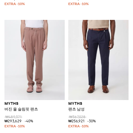
MYTHS
MYTHS
버진 울 슬림핏 팬츠
팬츠 남성
₩489,371
₩367,028
₩293,629
-40%
₩256,921
-30%