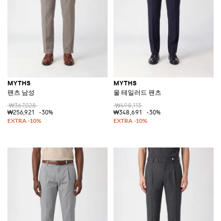
MYTHS
MYTHS
팬츠 남성
울 테일러드 팬츠
₩367,028
₩498,113
₩256,921
-30%
₩348,691
-30%