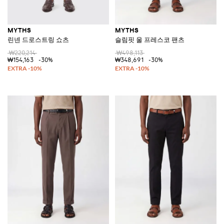
MYTHS
MYTHS
린넨 드로스트링 쇼츠
슬림핏 울 프레스코 팬츠
₩220,214
₩498,113
₩154,163
-30%
₩348,691
-30%