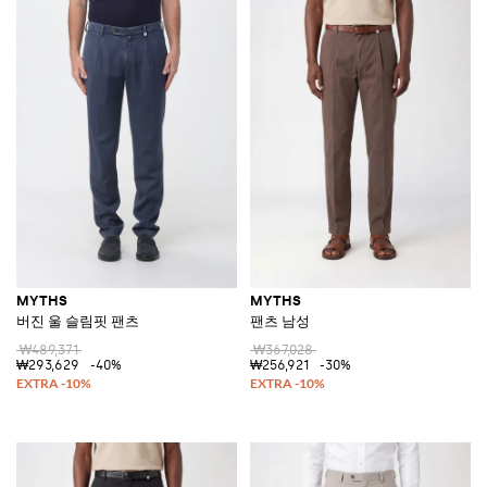
MYTHS
MYTHS
버진 울 슬림핏 팬츠
팬츠 남성
₩489,371
₩367,028
₩293,629
-40%
₩256,921
-30%