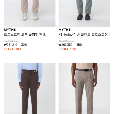
MYTHS
MYTHS
드로스트링 코튼 슬림핏 팬츠
PT Torino 린넨 블렌드 드로스트링 팬
₩330,337
₩312,852
₩231,219
-30%
₩203,352
-35%