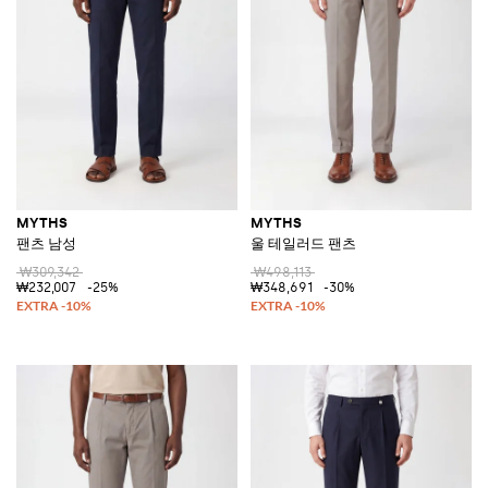
MYTHS
MYTHS
팬츠 남성
울 테일러드 팬츠
₩309,342
₩498,113
₩232,007
-25%
₩348,691
-30%