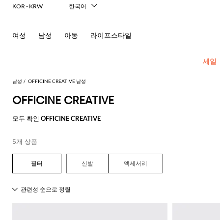
KOR - KRW
한국어
Italiano
English
여성
남성
아동
라이프스타일
Français
Deutsch
Español
세일
中文
日本語
남성
OFFICINE CREATIVE 남성
Русский
OFFICINE CREATIVE
New In
모
모
모
모
모두 확인
OFFICINE CREATIVE
Men's
든
든
든
든
Fashion
모
의
가
신
액
5개 상품
모
두
류
방
발
세
현
모
모
모
모
모
모
모
모
모
모
든
보
서
대
재
숄
에
셔
모
두
두
두
두
두
두
두
두
두
두
콘
기
리
적
신발
액세서리
킷
더
스
츠
두
보
보
보
보
보
보
보
보
보
보
센
인
Dsquared2
New
백
파
화
넥
폴
선
보
블
코
기
기
기
기
기
기
기
기
기
기
트
테
Balance
드
장
스
Etro
기
레
서
트
영
일
Alexander
Acne
Balmain
Acne
Bottega
Emporio
Alexander
Adidas
Balenciaga
Carhartt
Ferragamo
Marni
류
품
카
Versace
이
류
Fay
역
로
글
아
러
McQueen
Studios
Studios
Veneta
Armani
McQueen
WIP
Adidas
Jw
폴
Jeans
케
프
Burberry
Asics
Bottega
Gucci
New
저
가
로
Anderson
링
Emporio
로
의
Couture
Balmain
Adidas
Barbour
Burberry
Jacquemus
Bottega
Veneta
Emporio
Balance
Alexander
이
Etro
Autry
Loewe
방
퍼
주
Armani