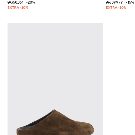
₩350,061
-20%
₩609,979
-15%
독
특
한
셔
츠
니
트
필
수
품