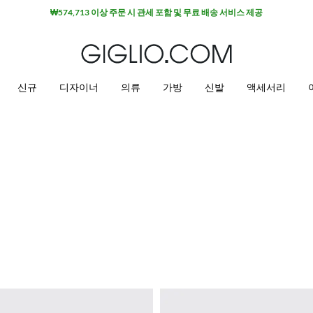
₩574,713 이상 주문 시 관세 포함 및 무료 배송 서비스 제공
신규
디자이너
의류
가방
신발
액세서리