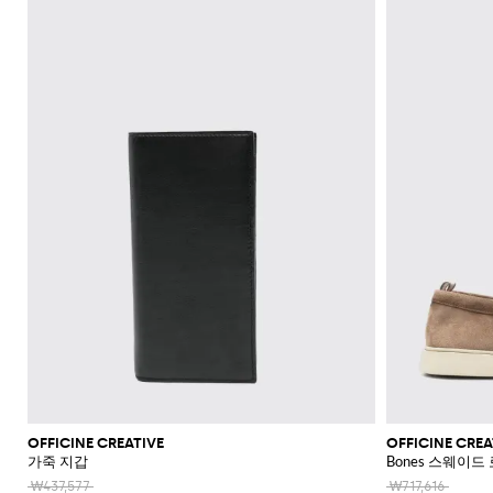
신
셔
가
로
라
울
스
셔
Veneta
Armani
류
McQueen
Loewe
스
모
Brunello
Bottega
Barbour
Carhartt
Etro
JW
Burberry
Off-
얼
Fendi
Birkenstock
Maison
웨
벨
샌
츠
던
Veneta
WIP
Anderson
Dolce &
Golden
White
Brunello
Maison
가
벨
리
Belstaff
Fendi
Fendi
Margiela
트
트
들
규
츠
방
퍼
스
렛
Saint
Golden
Gabbana
Goose
헤
Cucinelli
Margiela
Cucinelli
수
방
Brunello
Diesel
Marni
트
Our
C.P.
셔
Laurent
백
Jil
Goose
Gucci
Saint
삭
리
뮬
트
SHOP
SHOP
SHOP
SHOP
SHOP
SHOP
SHOP
Cucinelli
Ferragamo
Jacquemus
Legacy
Diesel
New
신
Company
Dsquared2
Sander
Rains
Laurent
츠
모
스
Thom
Hogan
Ferragamo
티
NOW
NOW
NOW
NOW
NOW
NOW
NOW
여
Balance
브
티
Burberry
Gucci
New
Polo
Dolce &
발
자
Carhartt
Browne
Emporio
Saint
The
Thom
지
코
행
키
Marni
Saint
Era
Ralph
Gabbana
로
Nike
셔
Dolce &
WIP
Armani
Laurent
North
Maison
Browne
Accessories
트
가
선
링
Valentino
Laurent
Lauren
고
그
츠
New
Gabbana
Face
Margiela
Off-
Ferragamo
Salomon
Diesel
JW
Valentino
Valentino
방
글
기
Versace
Balance
Tom
수
슈
및
나
White
Stone
Etro
Anderson
Garavani
Saint
Gucci
라
Hugo
Ford
Versace
능
영
백
즈
Island
민
비
Zegna
Nike
Laurent
Palm
스
Fendi
Mm6
Gucci
성
복
팩
소
타
Jacquemus
Valentino
Zegna
Angels
Tommy
스
Dolce &
Salomon
Maison
Tod's
스
지
Garavani
매
이
Hilfiger
JW
청
Gabbana
가
니
Margiela
The
Valentino
니
갑
Anderson
Versace
바
방
커
트
시
North
Nike
Gucci
Our
Garavani
커
Face
지
즈
스
렌
계
MM6
Legacy
즈
카
치
Maison
Versace
스
부
Polo
시
Margiela
프
코
Jeans
웨
츠
Ralph
그
Couture
트
터
Lauren
니
및
Stone
팬
처
레
Island
츠
아
인
우
코
터
트
OFFICINE CREATIVE
OFFICINE CREA
가죽 지갑
Bones 스웨이드
웨
어
₩437,577
₩717,616