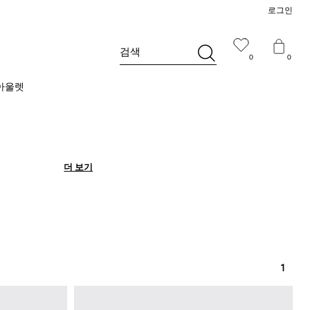
로그인
검색
0
0
아울렛
더 보기
더 보기
1