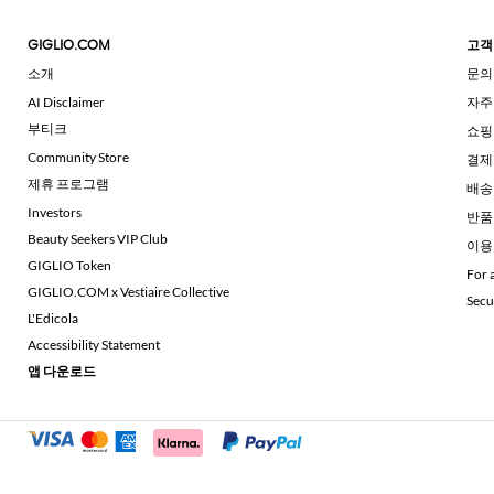
GIGLIO.COM
고객
소개
문의
AI Disclaimer
자주
부티크
쇼핑
Community Store
결제
제휴 프로그램
배송
Investors
반품
Beauty Seekers VIP Club
이용
GIGLIO Token
For 
GIGLIO.COM x Vestiaire Collective
Secu
L'Edicola
Accessibility Statement
앱 다운로드