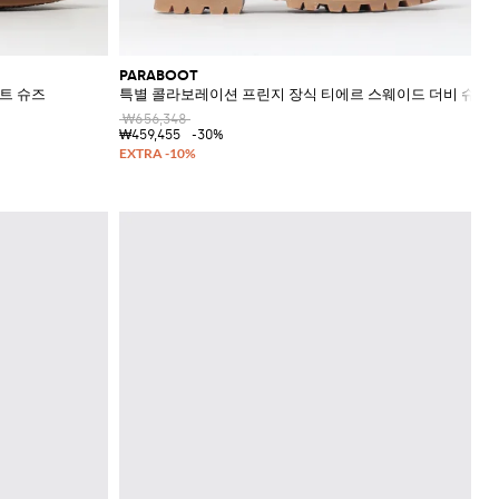
PARABOOT
보트 슈즈
특별 콜라보레이션 프린지 장식 티에르 스웨이드 더비 슈즈
₩656,348
₩459,455
-30%