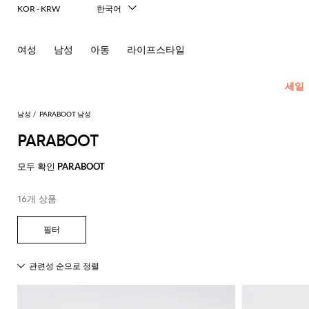
KOR - KRW
한국어
Italiano
English
여성
남성
아동
라이프스타일
Français
Deutsch
Español
세일
中文
日本語
남성
PARABOOT 남성
Русский
PARABOOT
New In
모
모
모
모
모두 확인
PARABOOT
Men's
든
든
든
든
Fashion
모
의
가
신
액
16개 상품
모
두
류
방
발
세
현
모
모
모
모
모
모
모
모
모
모
든
보
서
대
재
숄
에
셔
모
두
두
두
두
두
두
두
두
두
두
콘
기
리
적
킷
더
스
츠
두
보
보
보
보
보
보
보
보
보
보
센
인
Dsquared2
New
백
파
화
넥
폴
선
보
블
코
기
기
기
기
기
기
기
기
기
기
트
테
Balance
드
장
스
Etro
기
레
서
트
영
일
Alexander
Acne
Balmain
Acne
Bottega
Emporio
Alexander
Adidas
Balenciaga
Carhartt
Ferragamo
Marni
류
품
카
Versace
이
류
Fay
역
로
글
아
러
McQueen
Studios
Studios
Veneta
Armani
McQueen
WIP
Adidas
Jw
폴
Jeans
케
프
Burberry
Asics
Bottega
Gucci
New
저
가
로
Anderson
링
Emporio
로
의
Couture
Balmain
Adidas
Barbour
Burberry
Jacquemus
Bottega
Veneta
Emporio
Balance
Alexander
이
Etro
Autry
Loewe
방
퍼
주
Armani