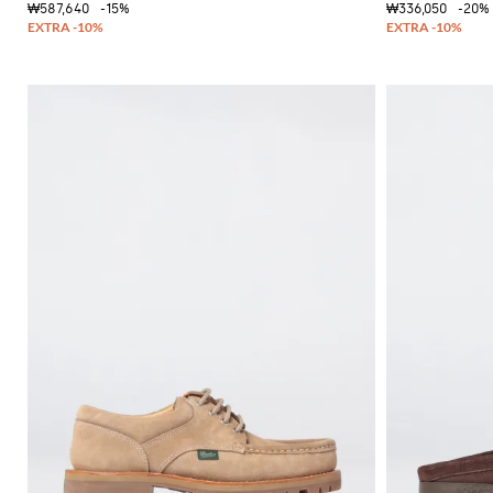
₩587,640
-15%
₩336,050
-20%
독
특
한
셔
츠
니
트
필
수
품