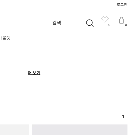
로그인
검색
0
0
아울렛
더 보기
더 보기
1