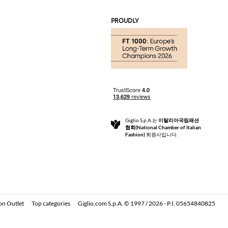
PROUDLY
Giglio S.p.A.는
이탈리아국립패션
협회(National Chamber of Italian
Fashion)
회원사입니다.
on Outlet
Top categories
Giglio.com S.p.A. © 1997 / 2026 - P.I. 05654840825