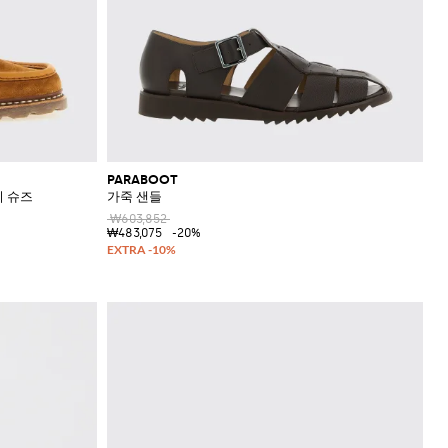
PARABOOT
비 슈즈
가죽 샌들
₩603,852
₩483,075
-20%