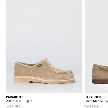
신
셔
가
로
라
울
스
셔
Veneta
Armani
류
McQueen
Loewe
스
모
Brunello
Bottega
Barbour
Carhartt
Etro
JW
Burberry
Off-
얼
Fendi
Birkenstock
Maison
웨
벨
샌
츠
던
Veneta
WIP
Anderson
Dolce &
Golden
White
Brunello
Maison
가
벨
리
Belstaff
Fendi
Fendi
Margiela
트
트
들
규
츠
방
퍼
스
렛
Saint
Golden
Gabbana
Goose
헤
Cucinelli
Margiela
Cucinelli
수
방
Brunello
Diesel
Marni
트
Our
C.P.
셔
Laurent
백
Jil
Goose
Gucci
Saint
삭
리
뮬
트
SHOP
SHOP
SHOP
SHOP
SHOP
SHOP
SHOP
Cucinelli
Ferragamo
Jacquemus
Legacy
Diesel
New
신
Company
Dsquared2
Sander
Rains
Laurent
츠
모
스
Thom
Hogan
Ferragamo
티
NOW
NOW
NOW
NOW
NOW
NOW
NOW
여
Balance
브
티
Burberry
Gucci
New
Polo
Dolce &
발
자
Carhartt
Browne
Emporio
Saint
The
Thom
지
코
행
키
Marni
Saint
Era
Ralph
Gabbana
로
Nike
셔
Dolce &
WIP
Armani
Laurent
North
Maison
Browne
Accessories
트
가
선
링
Valentino
Laurent
Lauren
고
그
츠
New
Gabbana
Face
Margiela
Off-
Ferragamo
Salomon
Diesel
JW
Valentino
Valentino
방
글
기
Versace
Balance
Tom
수
슈
및
나
White
Stone
Etro
Anderson
Garavani
Saint
Gucci
라
Hugo
Ford
Versace
능
영
백
즈
Island
민
비
Zegna
Nike
Laurent
Palm
스
Fendi
Mm6
Gucci
성
복
팩
소
타
Jacquemus
Valentino
Zegna
Angels
Tommy
스
Dolce &
Salomon
Maison
Tod's
스
지
Garavani
매
이
Hilfiger
JW
청
Gabbana
가
니
Margiela
The
Valentino
니
갑
Anderson
Versace
바
방
커
트
시
North
Nike
Gucci
Our
Garavani
커
Face
지
즈
스
렌
계
MM6
Legacy
즈
카
치
Maison
Versace
스
부
Polo
시
Margiela
프
코
Jeans
웨
츠
Ralph
그
Couture
트
터
Lauren
니
및
Stone
팬
처
레
Island
츠
아
인
우
코
터
트
PARABOOT
PARABOOT
스웨이드 더비 슈즈
Barth Marin
웨
어
₩691,351
₩420,067