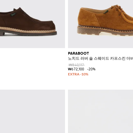
PARABOOT
노치드 러버 솔 스웨이드 카프스킨 더
₩840,117
₩672,100
-20%