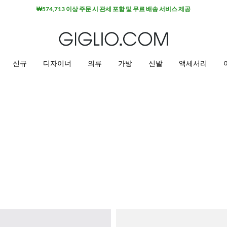
₩574,713 이상 주문 시 관세 포함 및 무료 배송 서비스 제공
신규
디자이너
의류
가방
신발
액세서리