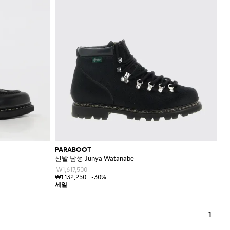
PARABOOT
신발 남성 Junya Watanabe
₩1,617,500
₩1,132,250
-30%
1