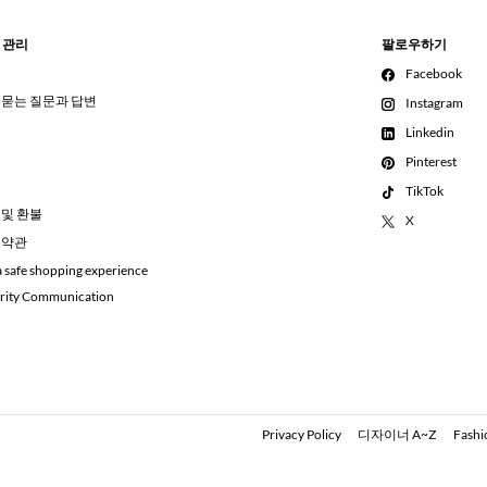
 관리
팔로우하기
Facebook
 묻는 질문과 답변
Instagram
Linkedin
Pinterest
TikTok
 및 환불
X
 약관
a safe shopping experience
rity Communication
Privacy Policy
디자이너 A~Z
Fashi