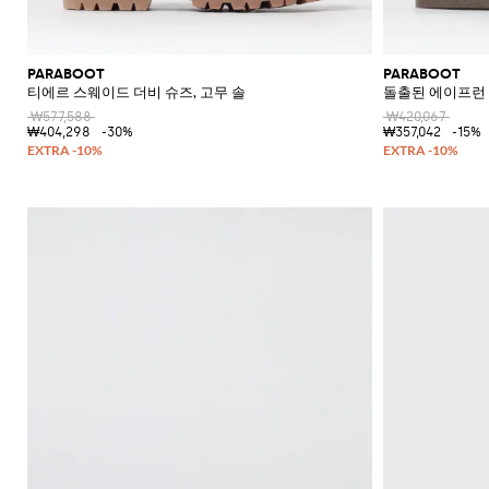
PARABOOT
PARABOOT
티에르 스웨이드 더비 슈즈, 고무 솔
돌출된 에이프런
₩577,588
₩420,067
₩404,298
-30%
₩357,042
-15%