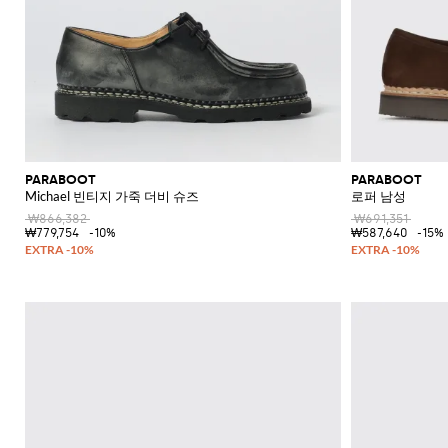
PARABOOT
PARABOOT
Michael 빈티지 가죽 더비 슈즈
로퍼 남성
₩866,382
₩691,351
₩779,754
-10%
₩587,640
-15%