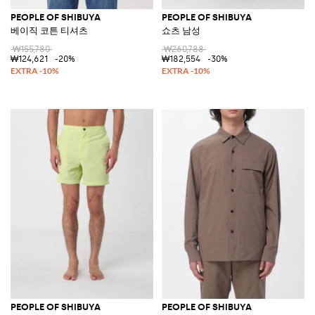
PEOPLE OF SHIBUYA
PEOPLE OF SHIBUYA
베이직 코튼 티셔츠
쇼츠 남성
₩155,780
₩260,788
₩124,621
-20%
₩182,554
-30%
PEOPLE OF SHIBUYA
PEOPLE OF SHIBUYA