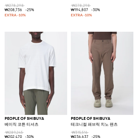
₩278,298
₩278,298
₩208,736
-25%
₩194,807
-30%
PEOPLE OF SHIBUYA
PEOPLE OF SHIBUYA
베이직 코튼 티셔츠
테크니컬 패브릭 치노 팬츠
₩289,245
₩315,516
₩202,470
-30%
₩236,637
-25%