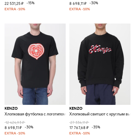
-15%
-30%
22 531,25 ₽
8 698,11 ₽
KENZO
KENZO
Хлопковая футболка с логотипом
Хлопковый свитшот с круглым выре
12 424,93 ₽
27 334,11 ₽
-30%
-35%
8 698,11 ₽
17 767,68 ₽