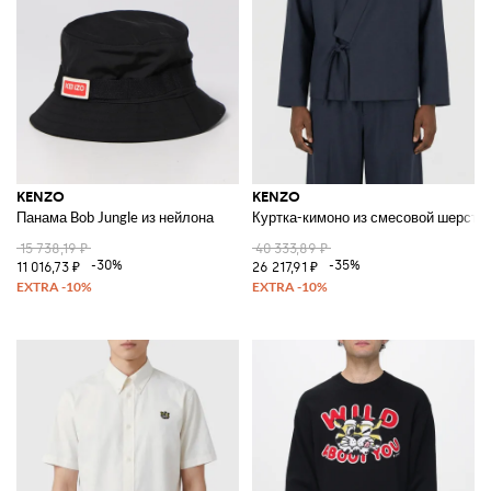
KENZO
KENZO
Панама Bob Jungle из нейлона
Куртка-кимоно из смесовой шерсти
15 738,19 ₽
40 333,89 ₽
-30%
-35%
11 016,73 ₽
26 217,91 ₽