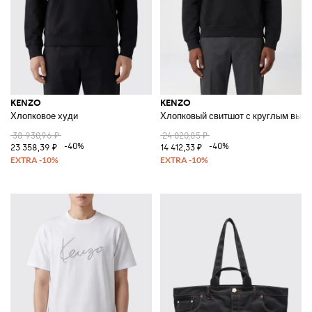
KENZO
KENZO
Хлопковое худи
Хлопковый свитшот с круглым выре
38 930,96 ₽
24 020,85 ₽
-40%
-40%
23 358,39 ₽
14 412,33 ₽