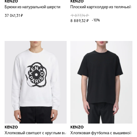
KENZO
KENZO
Брюки из натуральной шерсти
Плоский картхолдер из телячьей к
37 041,31 ₽
9 877,74 ₽
-10%
8 889,32 ₽
KENZO
KENZO
Хлопковый свитшот с круглым вырезом и логотипом
Хлопковая футболка с вышивкой Bok