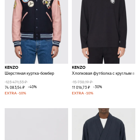
KENZO
KENZO
Шерстяная куртка-бомбер
Хлопковая футболка с круглым выр
123 471,33 ₽
15 738,19 ₽
-40%
-30%
74 083,54 ₽
11 016,73 ₽