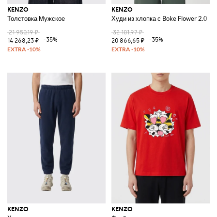
KENZO
KENZO
Толстовка Мужское
Худи из хлопка с Boke Flower 2.0
21 950,19 ₽
32 101,97 ₽
-35%
-35%
14 268,23 ₽
20 866,65 ₽
KENZO
KENZO