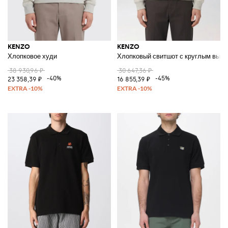
KENZO
KENZO
Хлопковое худи
Хлопковый свитшот с круглым выре
38 930,96 ₽
30 647,36 ₽
-40%
-45%
23 358,39 ₽
16 855,39 ₽