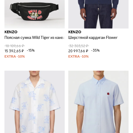
KENZO
KENZO
Поясная сумка Wild Tiger из канваса
Шерстяной кардиган Flower
18 109,66 ₽
32 303,52 ₽
-15%
-35%
15 392,65 ₽
20 997,66 ₽