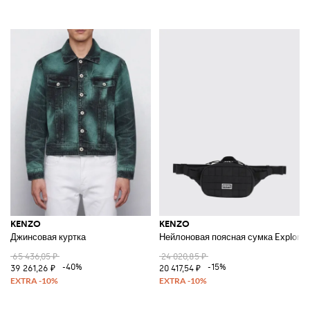
KENZO
KENZO
Джинсовая куртка
Нейлоновая поясная сумка Explore
65 436,05 ₽
24 020,85 ₽
-40%
-15%
39 261,26 ₽
20 417,54 ₽