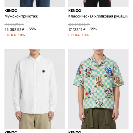
KENZO
KENZO
Мужской трикотаж
Классическая хлопковая рубашка с
40 587,12 ₽
26 340,65 ₽
-35%
-35%
26 382,52 ₽
17 122,17 ₽
KENZO
KENZO