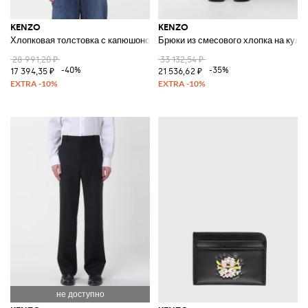
KENZO
KENZO
Хлопковая толстовка с капюшоном
Брюки из смесового хлопка на кули
28 991,20 ₽
33 132,54 ₽
-40%
-35%
17 394,35 ₽
21 536,62 ₽