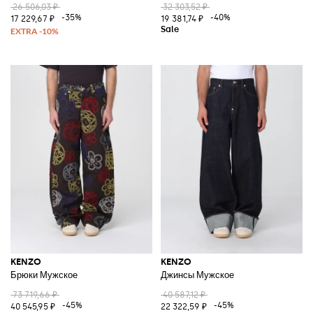
26 506,03 ₽
32 303,52 ₽
-35%
-40%
17 229,67 ₽
19 381,74 ₽
KENZO
KENZO
Брюки Мужское
Джинсы Мужское
73 719,66 ₽
40 587,12 ₽
-45%
-45%
40 545,95 ₽
22 322,59 ₽