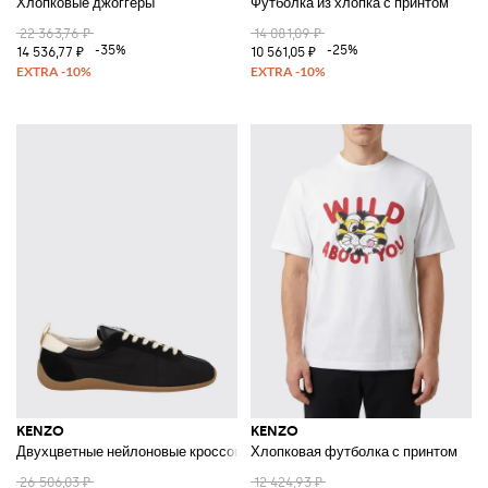
Хлопковые джоггеры
Футболка из хлопка с принтом
22 363,76 ₽
14 081,09 ₽
-35%
-25%
14 536,77 ₽
10 561,05 ₽
KENZO
KENZO
Двухцветные нейлоновые кроссовки Striker на шнуровке с круглым нос
Хлопковая футболка с принтом
26 506,03 ₽
12 424,93 ₽