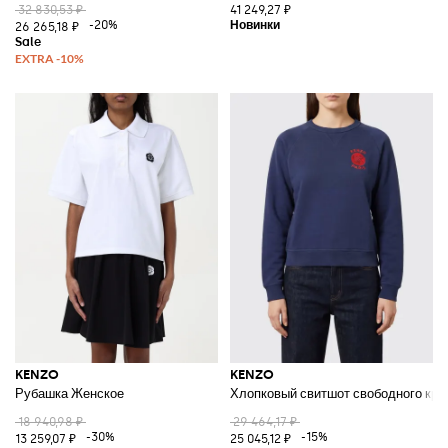
32 830,53 ₽
41 249,27 ₽
-20%
26 265,18 ₽
KENZO
KENZO
Рубашка Женское
Хлопковый свитшот свободного кро
18 940,98 ₽
29 464,17 ₽
-30%
-15%
13 259,07 ₽
25 045,12 ₽