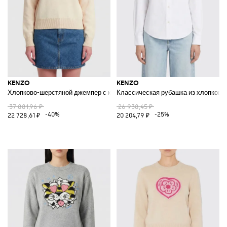
KENZO
KENZO
Хлопково-шерстяной джемпер с круглым вырезом и логотипом Boke He
Классическая рубашка из хлопково
37 881,96 ₽
26 938,45 ₽
-40%
-25%
22 728,61 ₽
20 204,79 ₽