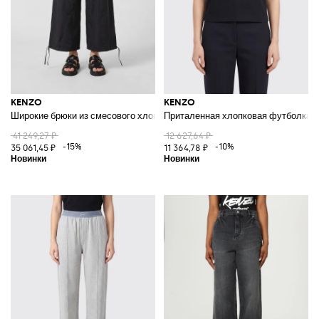
KENZO
KENZO
Широкие брюки из смесового хлопка с высокой талией и кулиской
Приталенная хлопковая футболка с
41 249,27 ₽
12 627,64 ₽
-15%
-10%
35 061,45 ₽
11 364,78 ₽