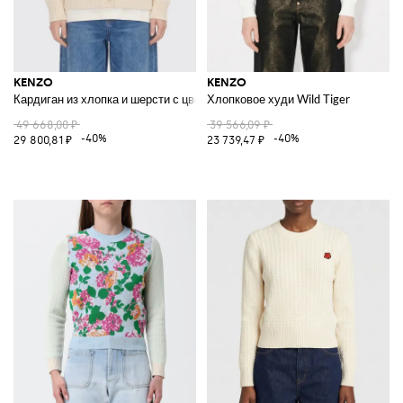
KENZO
KENZO
Кардиган из хлопка и шерсти с цветком
Хлопковое худи Wild Tiger
49 668,00 ₽
39 566,09 ₽
-40%
-40%
29 800,81 ₽
23 739,47 ₽