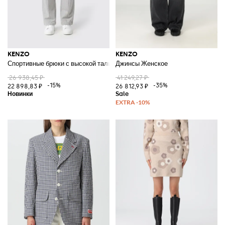
KENZO
KENZO
Спортивные брюки с высокой талией и прямыми штанинами из хлопков
Джинсы Женское
26 938,45 ₽
41 249,27 ₽
-15%
-35%
22 898,83 ₽
26 812,93 ₽