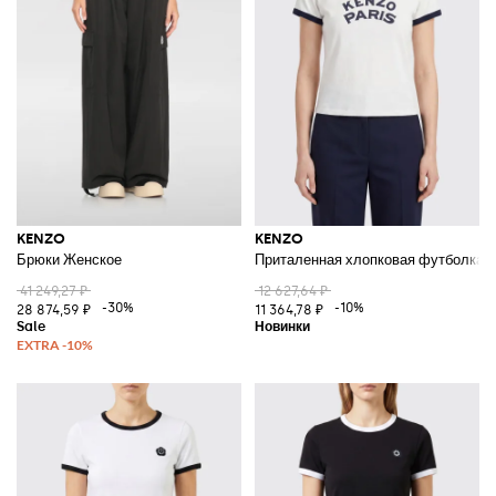
KENZO
KENZO
Брюки Женское
Приталенная хлопковая футболка с 
41 249,27 ₽
12 627,64 ₽
-30%
-10%
28 874,59 ₽
11 364,78 ₽