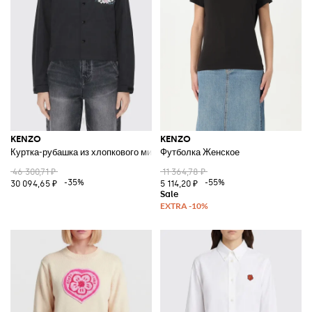
KENZO
KENZO
Куртка-рубашка из хлопкового микса с принтом
Футболка Женское
46 300,71 ₽
11 364,78 ₽
-35%
-55%
30 094,65 ₽
5 114,20 ₽