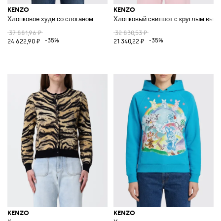
KENZO
KENZO
Хлопковое худи со слоганом
Хлопковый свитшот с круглым вырез
37 881,96 ₽
32 830,53 ₽
-35%
-35%
24 622,90 ₽
21 340,22 ₽
KENZO
KENZO