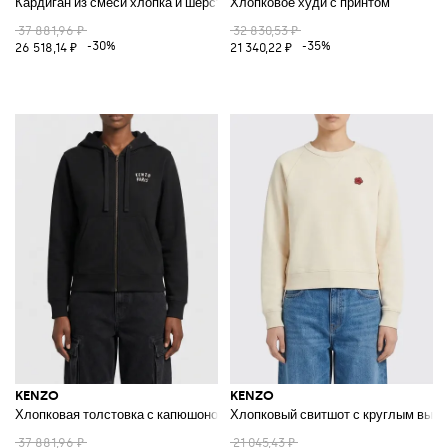
Кардиган из смеси хлопка и шерсти с анималистическим принтом
Хлопковое худи с принтом
37 881,96 ₽
32 830,53 ₽
-30%
-35%
26 518,14 ₽
21 340,22 ₽
KENZO
KENZO
Хлопковая толстовка с капюшоном и логотипом
Хлопковый свитшот с круглым выр
37 881,96 ₽
21 045,43 ₽