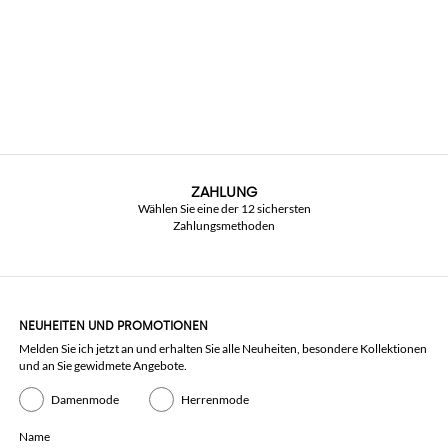
ZAHLUNG
Wählen Sie eine der 12 sichersten
Zahlungsmethoden
NEUHEITEN UND PROMOTIONEN
Melden Sie ich jetzt an und erhalten Sie alle Neuheiten, besondere Kollektionen
und an Sie gewidmete Angebote.
Damenmode
Herrenmode
Name