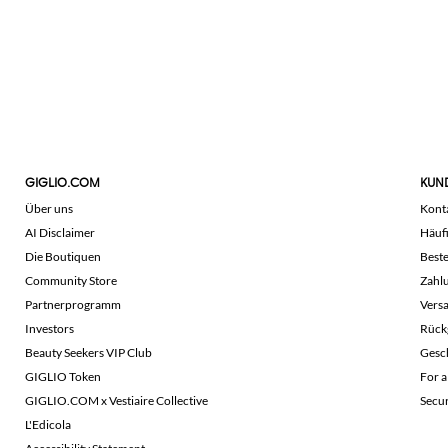
GIGLIO.COM
KUN
Über uns
Kont
AI Disclaimer
Häuf
Die Boutiquen
Beste
Community Store
Zahl
Partnerprogramm
Vers
Investors
Rück
Beauty Seekers VIP Club
Gesc
GIGLIO Token
For a
GIGLIO.COM x Vestiaire Collective
Secu
L'Edicola