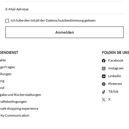
E-Mail-Adresse
Ich habe den Inhalt der
Datenschutzbestimmung
gelesen
Anmelden
DENDIENST
FOLGEN SIE UN
akte
Facebook
ige Fragen
Instagram
llungen
Linkedin
ung
Pinterest
and
TikTok
gabe und Rückerstattungen
X
häftsbedingungen
 safe shopping experience
rity Communication