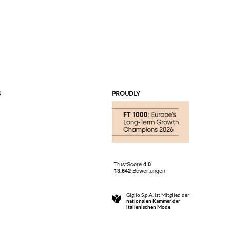
S
PROUDLY
Giglio S.p.A. ist Mitglied der
nationalen Kammer der
italienischen Mode