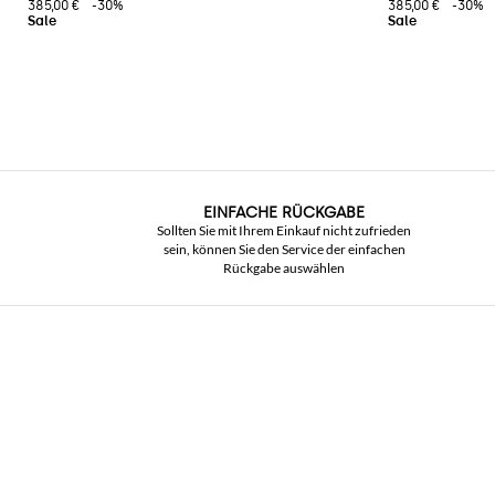
385,00 €
-30%
385,00 €
-30%
EINFACHE RÜCKGABE
Sollten Sie mit Ihrem Einkauf nicht zufrieden
sein, können Sie den Service der einfachen
Rückgabe auswählen