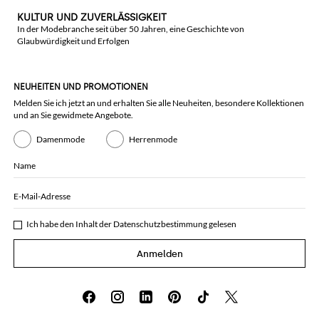
KULTUR UND ZUVERLÄSSIGKEIT
In der Modebranche seit über 50 Jahren, eine Geschichte von
Glaubwürdigkeit und Erfolgen
NEUHEITEN UND PROMOTIONEN
Melden Sie ich jetzt an und erhalten Sie alle Neuheiten, besondere Kollektionen
und an Sie gewidmete Angebote.
Damenmode
Herrenmode
Name
E-Mail-Adresse
Ich habe den Inhalt der
Datenschutzbestimmung
gelesen
Anmelden