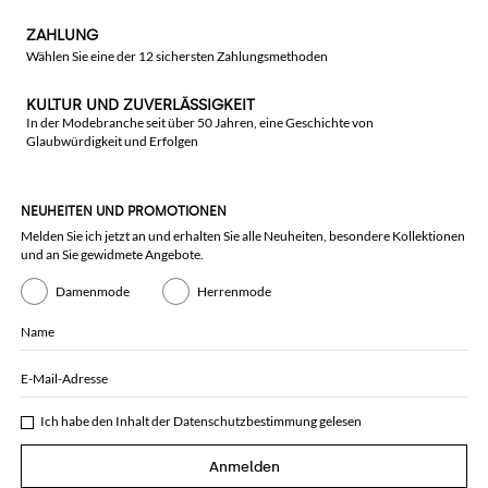
ZAHLUNG
Wählen Sie eine der 12 sichersten Zahlungsmethoden
KULTUR UND ZUVERLÄSSIGKEIT
In der Modebranche seit über 50 Jahren, eine Geschichte von
Glaubwürdigkeit und Erfolgen
NEUHEITEN UND PROMOTIONEN
Melden Sie ich jetzt an und erhalten Sie alle Neuheiten, besondere Kollektionen
und an Sie gewidmete Angebote.
Damenmode
Herrenmode
Name
E-Mail-Adresse
Ich habe den Inhalt der
Datenschutzbestimmung
gelesen
Anmelden