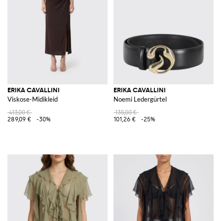
Online Shop
auf Giglio.com und nutze den kostenlosen Versand aus.
Alles anzeigen
ERIKA CAVALLINI
ERIKA CAVALLINI
ERIKA CAVALLINI
Viskose-Midikleid
Noemi Ledergürtel
413,00 €
135,00 €
289,09 €
-30%
101,26 €
-25%