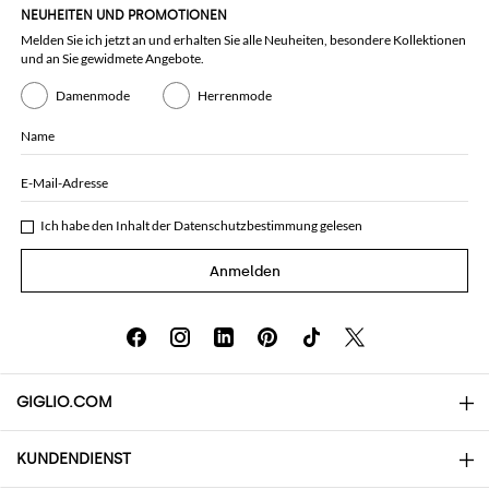
NEUHEITEN UND PROMOTIONEN
Melden Sie ich jetzt an und erhalten Sie alle Neuheiten, besondere Kollektionen
und an Sie gewidmete Angebote.
Damenmode
Herrenmode
Name
E-Mail-Adresse
Ich habe den Inhalt der
Datenschutzbestimmung
gelesen
Anmelden
GIGLIO.COM
KUNDENDIENST
Über uns