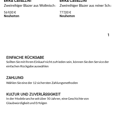
ERIKA CAVALLINI
ERIKA CAVALLINI
Zweireihiger Blazer aus Wollmischung mit steigendem Revers
Zweireihiger Blazer aus reiner Schurw
569,00 €
777,00 €
1
EINFACHE RÜCKGABE
Sollten Sie mit Ihrem Einkauf nicht zufrieden sein, können Sie den Service der
einfachen Rückgabe auswählen
ZAHLUNG
Wählen Sie eine der 12 sichersten Zahlungsmethoden
KULTUR UND ZUVERLÄSSIGKEIT
In der Modebranche seit über 50 Jahren, eine Geschichte von
Glaubwürdigkeit und Erfolgen