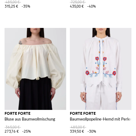
485,00 €
725,00 €
315,25 €
-35%
435,00 €
-40%
FORTE FORTE
FORTE FORTE
Bluse aus Baumwollmischung
Baumwollpopeline-Hemd mit Perlen
365,00 €
485,00 €
273,76 €
-25%
339,50 €
-30%