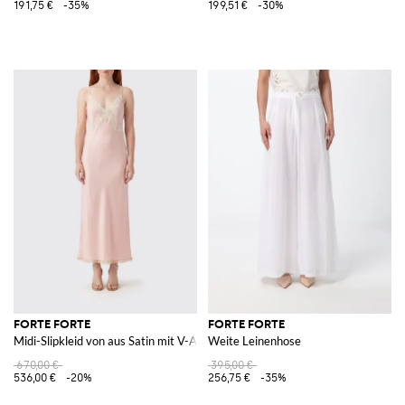
191,75 €
-35%
199,51 €
-30%
FORTE FORTE
FORTE FORTE
Midi-Slipkleid von aus Satin mit V-Ausschnitt und Spitzeneinsätzen
Weite Leinenhose
670,00 €
395,00 €
536,00 €
-20%
256,75 €
-35%