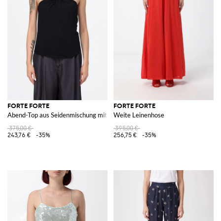
FORTE FORTE
FORTE FORTE
Abend-Top aus Seidenmischung mit überkreuztem Ausschnitt
Weite Leinenhose
375,00 €
395,00 €
243,76 €
-35%
256,75 €
-35%