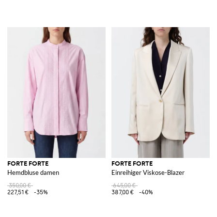
FORTE FORTE
FORTE FORTE
Hemdbluse damen
Einreihiger Viskose-Blazer
350,00 €
645,00 €
227,51 €
-35%
387,00 €
-40%