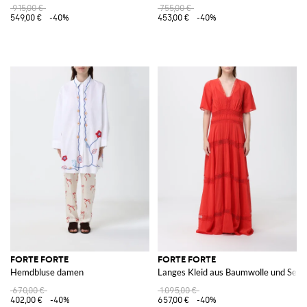
915,00 €
755,00 €
549,00 €
-40%
453,00 €
-40%
FORTE FORTE
FORTE FORTE
Hemdbluse damen
Langes Kleid aus Baumwolle und Seid
670,00 €
1.095,00 €
402,00 €
-40%
657,00 €
-40%