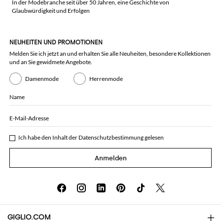
In der Modebranche seit über 50 Jahren, eine Geschichte von
Glaubwürdigkeit und Erfolgen
NEUHEITEN UND PROMOTIONEN
Melden Sie ich jetzt an und erhalten Sie alle Neuheiten, besondere Kollektionen
und an Sie gewidmete Angebote.
Damenmode
Herrenmode
Name
E-Mail-Adresse
Ich habe den Inhalt der
Datenschutzbestimmung
gelesen
Anmelden
GIGLIO.COM