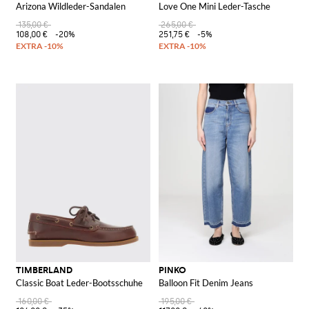
Arizona Wildleder-Sandalen
Love One Mini Leder-Tasche
135,00 €
265,00 €
108,00 €
-20%
251,75 €
-5%
TIMBERLAND
PINKO
Classic Boat Leder-Bootsschuhe
Balloon Fit Denim Jeans
160,00 €
195,00 €