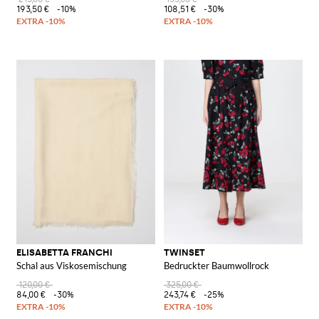
193,50 €
-10%
108,51 €
-30%
ELISABETTA FRANCHI
TWINSET
Schal aus Viskosemischung
Bedruckter Baumwollrock
120,00 €
325,00 €
84,00 €
-30%
243,74 €
-25%