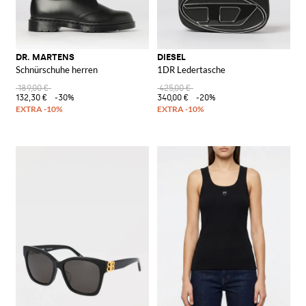
DR. MARTENS
DIESEL
Schnürschuhe herren
1DR Ledertasche
189,00 €
425,00 €
132,30 €
-30%
340,00 €
-20%