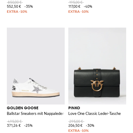
850,00 €
195,00 €
552,50 €
-35%
117,00 €
-40%
GOLDEN GOOSE
PINKO
Ballstar Sneakers mit Nappaleder-Obermaterial und Glitterstern
Love One Classic Leder-Tasche
495,00 €
295,00 €
371,26 €
-25%
206,50 €
-30%