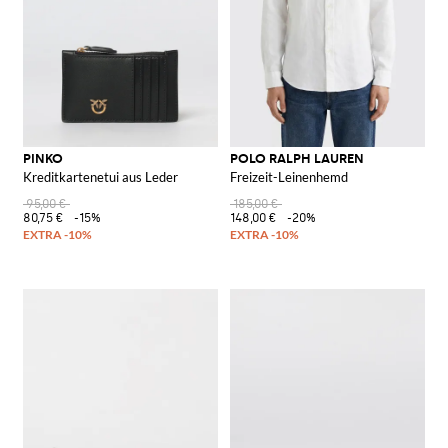
PINKO
POLO RALPH LAUREN
Kreditkartenetui aus Leder
Freizeit-Leinenhemd
95,00 €
185,00 €
80,75 €
-15%
148,00 €
-20%