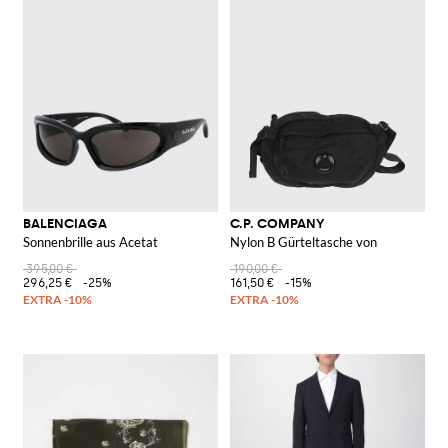
BALENCIAGA
C.P. COMPANY
Sonnenbrille aus Acetat
Nylon B Gürteltasche von
395,00 €
190,00 €
296,25 €
-25%
161,50 €
-15%