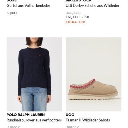
BOSS
BIRKENSTOCK
Gürtel aus Vollnarbenleder
Utti Derby-Schuhe aus Wildleder
50,00 €
160,00 €
136,00 €
-15%
POLO RALPH LAUREN
UGG
Rundhalspullover aus verflochtener Baumwolle mit Pony-Logo
Tasman II Wildleder Sabots
215,00 €
155,00 €