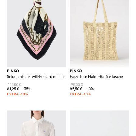
PINKO
PINKO
Seidenmisch-Twill-Foulard mit Taschen-Print
Easy Tote Häkel-Raffia-Tasche
125,00 €
95,00 €
81,25 €
-35%
85,50 €
-10%