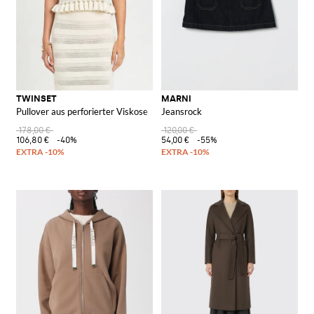
TWINSET
MARNI
Pullover aus perforierter Viskose
Jeansrock
178,00 €
120,00 €
106,80 €
-40%
54,00 €
-55%