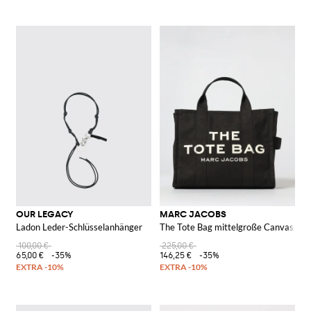
OUR LEGACY
MARC JACOBS
Ladon Leder-Schlüsselanhänger
The Tote Bag mittelgroße Canvas-Tas
100,00 €
225,00 €
65,00 €
-35%
146,25 €
-35%