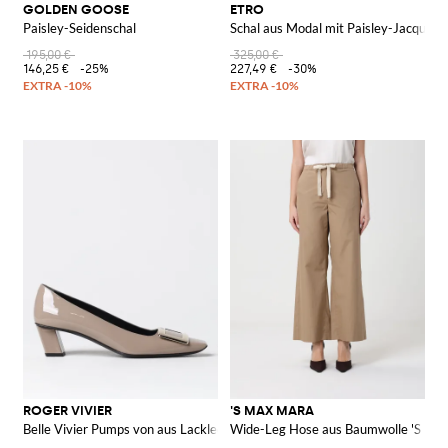
GOLDEN GOOSE
ETRO
Paisley-Seidenschal
Schal aus Modal mit Paisley-Jacquard
195,00 €
325,00 €
146,25 €
-25%
227,49 €
-30%
ROGER VIVIER
'S MAX MARA
Belle Vivier Pumps von aus Lackleder
Wide-Leg Hose aus Baumwolle 'S Ma