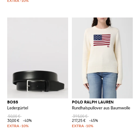
BOSS
POLO RALPH LAUREN
Ledergürtel
Rundhalspullover aus Baumwolle
50,00 €
395,00 €
30,00 €
-40%
217,25 €
-45%