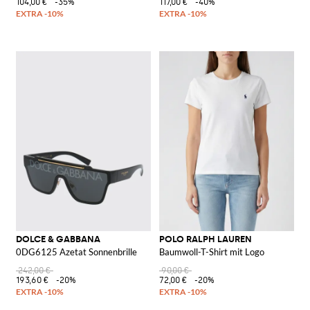
104,00 €
-35%
117,00 €
-40%
DOLCE & GABBANA
POLO RALPH LAUREN
0DG6125 Azetat Sonnenbrille
Baumwoll-T-Shirt mit Logo
242,00 €
90,00 €
193,60 €
-20%
72,00 €
-20%