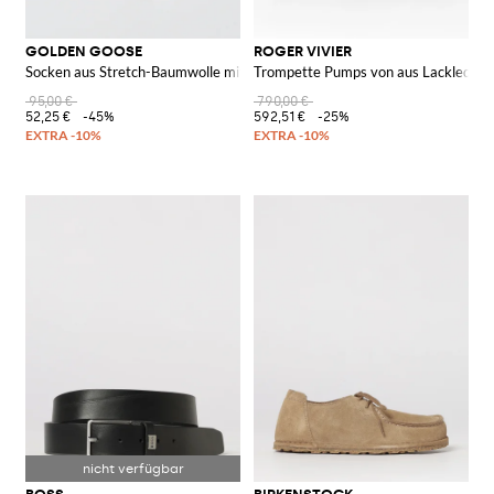
GOLDEN GOOSE
ROGER VIVIER
Socken aus Stretch-Baumwolle mit Jacquard-Logo
Trompette Pumps von aus Lackleder
95,00 €
790,00 €
52,25 €
-45%
592,51 €
-25%