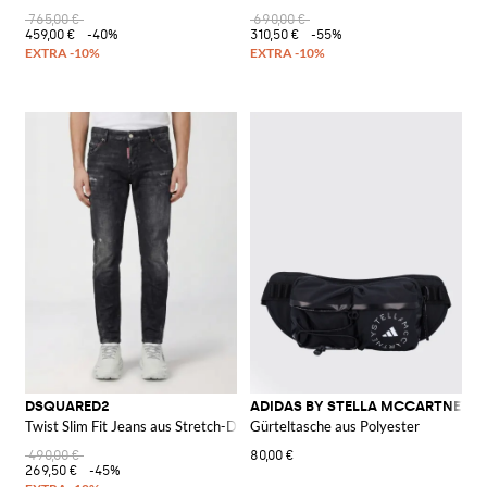
765,00 €
690,00 €
459,00 €
-40%
310,50 €
-55%
DSQUARED2
ADIDAS BY STELLA MCCARTNEY
Twist Slim Fit Jeans aus Stretch-Denim
Gürteltasche aus Polyester
490,00 €
80,00 €
269,50 €
-45%