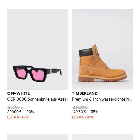
OFF-WHITE
TIMBERLAND
OERI008C Sonnenbrille aus Azetat Virgil M
Premium 6-Inch wasserdichte Nubuk-S
250,00 €
230,00 €
200,00 €
-20%
149,50 €
-35%