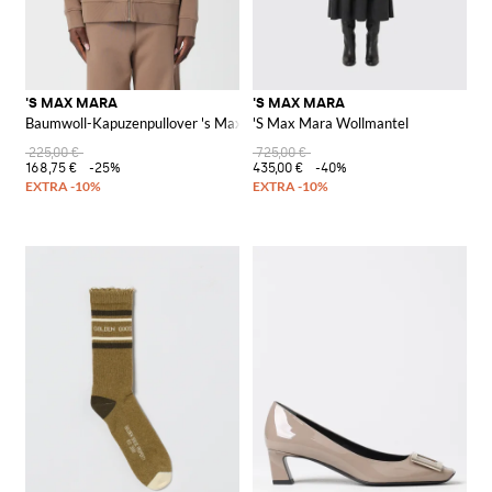
'S MAX MARA
'S MAX MARA
Baumwoll-Kapuzenpullover 's Max Mara
'S Max Mara Wollmantel
225,00 €
725,00 €
168,75 €
-25%
435,00 €
-40%