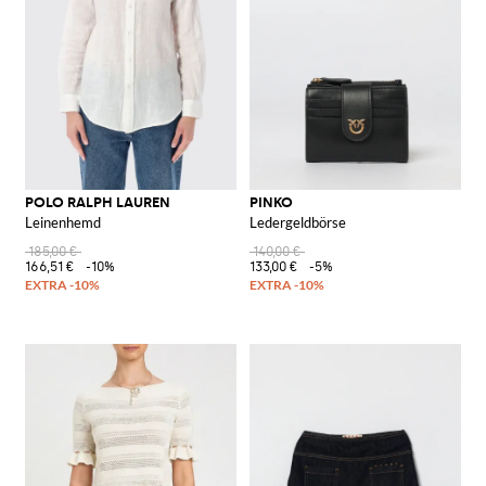
POLO RALPH LAUREN
PINKO
Leinenhemd
Ledergeldbörse
185,00 €
140,00 €
166,51 €
-10%
133,00 €
-5%