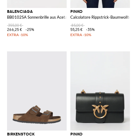
BALENCIAGA
PINKO
BB0102SA Sonnenbrille aus Acetat
Calcolatore Rippstrick-Baumwolltop m
355,00 €
85,00 €
266,25 €
-25%
55,25 €
-35%
BIRKENSTOCK
PINKO