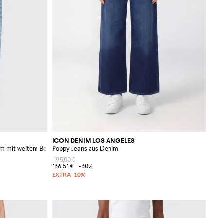
ICON DENIM LOS ANGELES
m mit weitem Bein
Poppy Jeans aus Denim
195,00 €
136,51 €
-30%