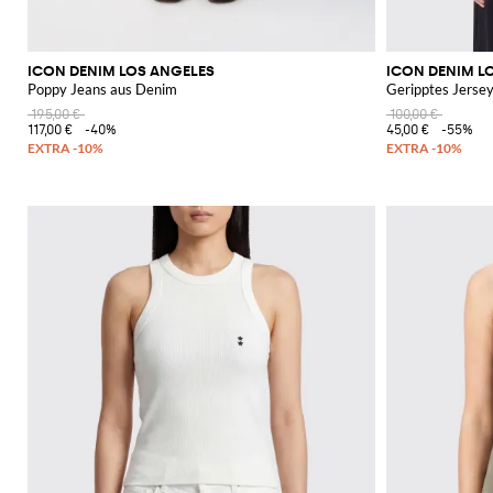
ICON DENIM LOS ANGELES
ICON DENIM L
Poppy Jeans aus Denim
Geripptes Jerse
195,00 €
100,00 €
117,00 €
-40%
45,00 €
-55%