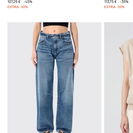
107,25 €
-45%
113,75 €
-35%