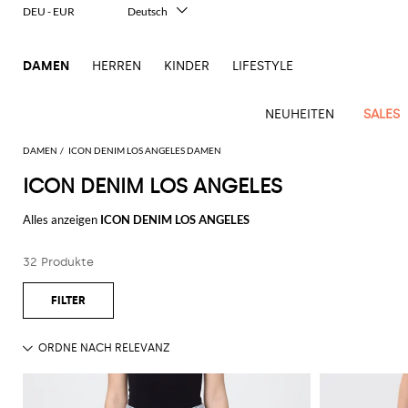
DEU - EUR
Deutsch
Italiano
English
DAMEN
HERREN
KINDER
LIFESTYLE
Français
Español
中文
NEUHEITEN
SALES
日本語
한국어
DAMEN
ICON DENIM LOS ANGELES DAMEN
Русский
ICON DENIM LOS ANGELES
Ganze
Alle
Alle
Alle
Alle
Alle
Alle
Alle
Alle
Alle
Alle
Alle
Alle
Alle
Alle
Alle
Ganzes
Bekleidung
Taschen
Schuhe
Accessoires
anzeigen
Alles anzeigen
ICON DENIM LOS ANGELES
New
anzeigen
anzeigen
anzeigen
anzeigen
anzeigen
anzeigen
anzeigen
anzeigen
anzeigen
anzeigen
anzeigen
Outlet
Blazers
Clutches
Ballerinas
Haarschmuck
Alberta
Kleider
Schals
Roger
Arrivals
Acne
Alexander
Acne
Balenciaga
Courrèges
Balenciaga
Coperni
Alexander
Adidas
Balenciaga
Borsalino
Outlet
Gucci
Giorgio
JW
und
Ferretti
Vivier
Hemden
Pumps
Geldbeutel
Pullover
Schmuck
Damen
32 Produkte
Studios
McQueen
Studios
McQueen
Accessoires
Armani
Anderson
Pochettes
Balmain
Diesel
Bottega
JW
Amina
Burberry
Elisabetta
JW
Elisabetta
Etro
Bademode
Espadrillas
Gürtel
Shorts
Sonnenbrillen
Unverzichtbare
Alaïa
Balenciaga
Adidas
Veneta
Anderson
Balenciaga
Muaddi
Franchi
Outlet
Anderson
Manolo
Jacquemus
Gürteltaschen
Franchi
Burberry
Elisabetta
Etro
Pinko
Mäntel
Hosen
Mokassins
Hute
Röcke
Kosmetiketui
Kleidung
Blahnik
Brunello
Balmain
Calvin
Franchi
Burberry
MM6
Bottega
Aquazzura
Emporio
Jacquemus
Giambattista
Handtaschen
Etro
Ferragamo
Twinset
Der
Jacken
Flache
Seidentuch
T-
Strümpfe
Cucinelli
Klein
Maison
Veneta
Armani
Outlet
Max
Valli
Bottega
Ganni
Chloè
Autry
Jil
Mini-
animalische
Fendi
Saint
Sandalen
Shirts
Margiela
Schuhe
Mara
Jeans
Handschuhe
Uhren
Coperni
Veneta
Elisabetta
Ferragamo
Jacquemus
Sander
S
Taschen
Touch
JW
Fendi
Birkenstock
Laurent
Max
Sandalen
Oberbekleidung
Franchi
Marc
Outlet
Roger
Max
Jumpsuits
Courrèges
Brunello
Anderson
Gianvito
Marc
Khaite
Rucksäcke
Eleganz
Mara
Ferragamo
Golden
Stella
mit
Jacobs
Taschen
Vivier
Mara
Tops
Cucinelli
Golden
Rossi
Jacobs
in zwei
Diesel
MM6
Goose
McCartney
Solace
Schultertaschen
Absatz
Saint
Gucci
Goose
Marni
Saint
The
Teilen