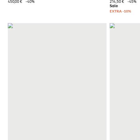
450,00 €
-40%
214,50 €
-45%