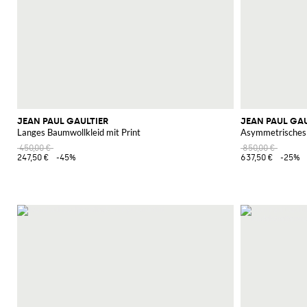
JEAN PAUL GAULTIER
JEAN PAUL GAU
Langes Baumwollkleid mit Print
Asymmetrisches 
450,00 €
850,00 €
247,50 €
-45%
637,50 €
-25%