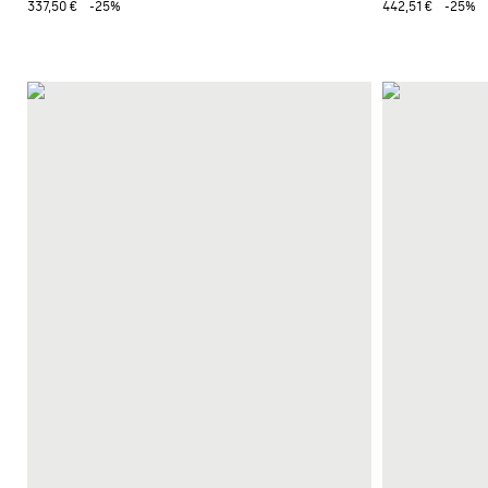
337,50 €
-25%
442,51 €
-25%